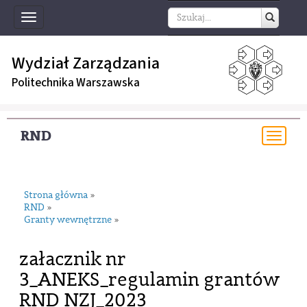
Toggle
navigation
Wydział Zarządzania
Politechnika Warszawska
RND
Togg
navi
Strona główna
»
RND
»
Granty wewnętrzne
»
załacznik nr
3_ANEKS_regulamin grantów
RND NZJ_2023