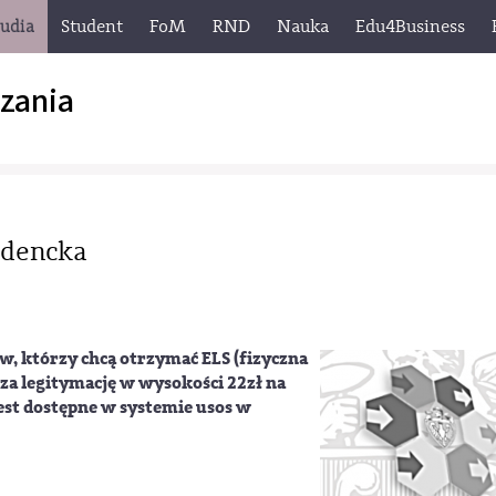
tudia
Student
FoM
RND
Nauka
Edu4Business
zania
udencka
w, którzy chcą otrzymać ELS (fizyczna
za legitymację w wysokości 22zł na
est dostępne w systemie usos w