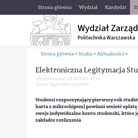
Strona główna
Wydział
Kandydat
S
Wydział Zarząd
Politechnika Warszawska
Strona główna
Studia
Aktualności
»
»
»
Elektroniczna Legitymacja St
Opublikowano: 23.09.2025 03:58
Autor: Agata Maciszewska
Studenci rozpoczynający pierwszy rok studió
karta z mikrochipem) powinni wnieść opłatę 
swoje indywidualne konto studencki, które j
zakładce rozliczenia