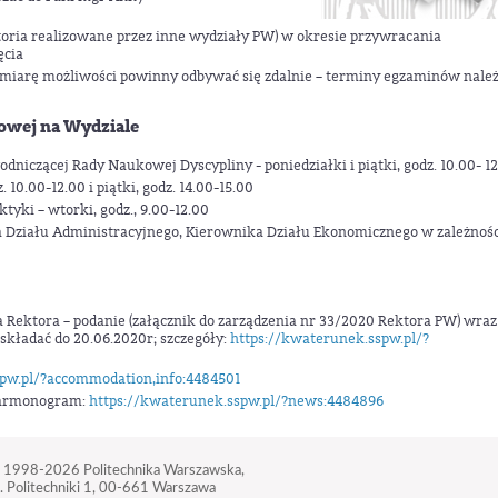
atoria realizowane przez inne wydziały PW) w okresie przywracania
ęcia
 miarę możliwości powinny odbywać się zdalnie – terminy egzaminów nale
sowej na Wydziale
dniczącej Rady Naukowej Dyscypliny - poniedziałki i piątki, godz. 10.00- 1
10.00-12.00 i piątki, godz. 14.00-15.00
tyki – wtorki, godz., 9.00-12.00
 Działu Administracyjnego, Kierownika Działu Ekonomicznego w zależnośc
ektora – podanie (załącznik do zarządzenia nr 33/2020 Rektora PW) wraz
składać do 20.06.2020r; szczegóły:
https://kwaterunek.sspw.pl/?
pw.pl/?accommodation,info:4484501
harmonogram:
https://kwaterunek.sspw.pl/?news:4484896
 1998-2026
Politechnika Warszawska,
. Politechniki 1,
00-661 Warszawa