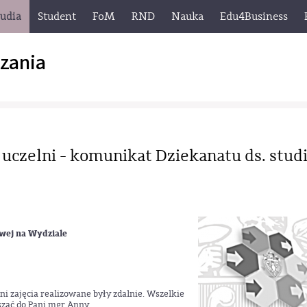
tudia
Student
FoM
RND
Nauka
Edu4Business
zania
uczelni - komunikat Dziekanatu ds. stud
owej na Wydziale
 zajęcia realizowane były zdalnie. Wszelkie
aszać do Pani mgr Anny