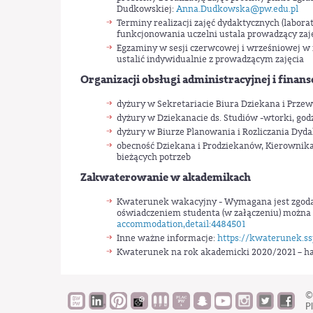
Dudkowskiej:
Anna.Dudkowska@pw.edu.pl
Terminy realizacji zajęć dydaktycznych (labor
funkcjonowania uczelni ustala prowadzący zaj
Egzaminy w sesji czerwcowej i wrześniowej w
ustalić indywidualnie z prowadzącym zajęcia
Organizacji obsługi administracyjnej i finan
dyżury w Sekretariacie Biura Dziekana i Przewo
dyżury w Dziekanacie ds. Studiów -wtorki, godz. 
dyżury w Biurze Planowania i Rozliczania Dydak
obecność Dziekana i Prodziekanów, Kierownika
bieżących potrzeb
Zakwaterowanie w akademikach
Kwaterunek wakacyjny - Wymagana jest zgoda R
oświadczeniem studenta (w załączeniu) można 
accommodation,detail:4484501
Inne ważne informacje:
https://kwaterunek.ss
Kwaterunek na rok akademicki 2020/2021 – 
©
Pl