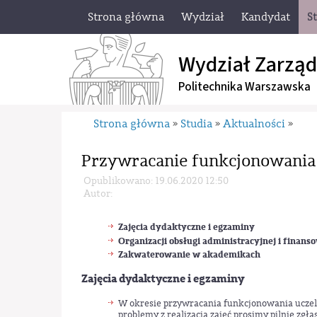
Strona główna
Wydział
Kandydat
S
Wydział Zarząd
Politechnika Warszawska
Strona główna
Studia
Aktualności
»
»
»
Przywracanie funkcjonowania 
Opublikowano: 19.06.2020 12:50
Autor:
Zajęcia dydaktyczne i egzaminy
Organizacji obsługi administracyjnej i finans
Zakwaterowanie w akademikach
Zajęcia dydaktyczne i egzaminy
W okresie przywracania funkcjonowania uczelni
problemy z realizacją zajęć prosimy pilnie zgł