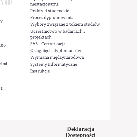
niestacjonarne
Praktyki studenckie
Proces dyplomowania
ży
Wybory związane z tokiem studiów
Uczestnictwo w badaniach i
projektach
SAS - Certyfikacja
2.00
Osiągnięcia dyplomantów
Wymiana międzynarodowa
i od
Systemy Informatyczne
Instrukcje
 z
Deklaracja
Dostępności