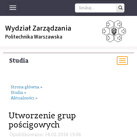
Toggle
navigation
Wydział Zarządzania
Politechnika Warszawska
Studia
Togg
navi
Strona główna
»
Studia
»
Aktualności
»
Utworzenie grup
pościgowych
Opublikowano: 14.02.2018 13:06