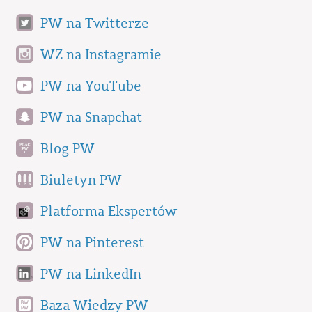
PW na Twitterze
WZ na Instagramie
PW na YouTube
PW na Snapchat
Blog PW
Biuletyn PW
Platforma Ekspertów
PW na Pinterest
PW na LinkedIn
Baza Wiedzy PW