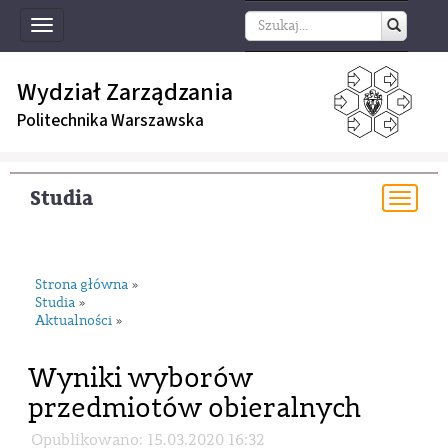
Toggle
navigation
Wydział Zarządzania
Politechnika Warszawska
Studia
Togg
navi
Strona główna
»
Studia
»
Aktualności
»
Wyniki wyborów
przedmiotów obieralnych
Opublikowano: 15.03.2020 16:32