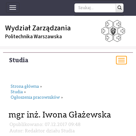
Toggle
navigation
Wydział Zarządzania
Politechnika Warszawska
Studia
Togg
navi
Strona główna
»
Studia
»
Ogłoszenia pracowników
»
mgr inż. Iwona Głażewska
Opublikowano: 07.12.2017 09:48
Autor: Redaktor działu Studia