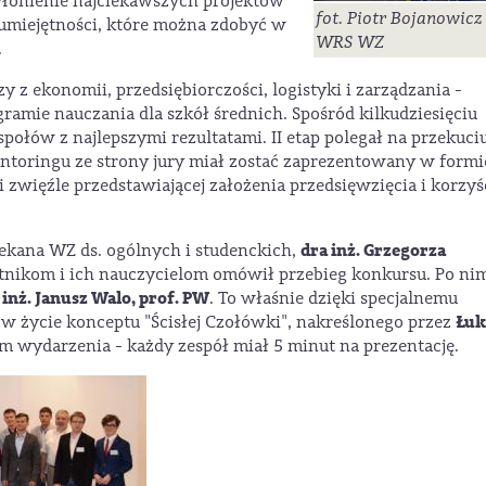
yłonienie najciekawszych projektów
fot. Piotr Bojanowicz
umiejętności, które można zdobyć w
WRS WZ
.
y z ekonomii, przedsiębiorczości, logistyki i zarządzania -
amie nauczania dla szkół średnich. Spośród kilkudziesięciu
łów z najlepszymi rezultatami. II etap polegał na przekuci
ntoringu ze strony jury miał zostać zaprezentowany w formi
ji zwięźle przedstawiającej założenia przedsięwzięcia i korzyś
dra inż. Grzegorza
ekana WZ ds. ogólnych i studenckich,
stnikom i ich nauczycielom omówił przebieg konkursu. Po ni
 inż. Janusz Walo, prof. PW
. To właśnie dzięki specjalnemu
Łuk
w życie konceptu "Ścisłej Czołówki", nakreślonego przez
 wydarzenia - każdy zespół miał 5 minut na prezentację.