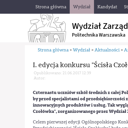
Strona główna
Wydział
Kandydat
S
Wydział Zarząd
Politechnika Warszawska
Strona główna
Wydział
Aktualności
A
»
»
»
I. edycja konkursu "Ścisła Czo
Opublikowano: 21.06.2017 12:39
Autor:
Czternastu uczniów szkół średnich z całej Po
by przed specjalistami od przedsiębiorczości
innowacyjnych produktów i usług. Tak wyglą
Czołówka", zorganizowanego przez Wydział 
Celem pierwszej edycji Ogólnopolskiego Kon