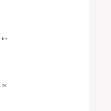
iłek
, że