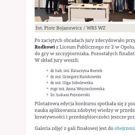
fot. Piotr Bojanowicz / WRS WZ
Po zaciętych obradach jury zdecydowało pr
Rudkowi
z Liceum Publicznego nr 2 w Opolu.
do gry w szczypiorniaka. Pozostałych final
W skład jury weszli:
dr hab. inż. Katarzyna Rostek
dr inż. Grzegorz Kunikowski
dr inż. Olga Sobolewska
mgr inż. Anna Wojciechowska
lic. Łukasz Pojezierski
Pilotażowa edycja konkursu spotkała się z po
nauka aplikowania zdobytej wiedzy w przeds
kreatywności i przedsiębiorczości jeszcze pr
Galeria zdjęć z gali finałowej jest do
obejrzen