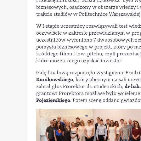
Przedsiębiorczości "Ścisła Czołówka" było w
biznesowych, osadzony w obszarze wiedzy i 
trakcie studiów w Politechnice Warszawskiej
W I etapie uczestnicy rozwiązywali test wiedz
oczywiście w zakresie przewidzianym w progr
uczestników wyłoniono 7 dwuosobowych zespo
pomysłu biznesowego w projekt, który po me
krótkiego filmu i tzw. pitchu, czyli prezentac
które może z niego uzyskać inwestor.
Galę finałową rozpoczęło wystąpienie Prodzi
Kunikowskiego
, który obecnym na sali ucze
dr hab.
zabrał głos Prorektor ds. studenckich,
grantowi Prorektora możliwe było wcielenie 
Pojezierskiego
. Potem scenę oddano gwiazdom