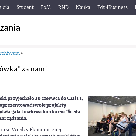
tudia
Student
FoM
RND
Nauka
Edu4Business
zania
rchiwum
»
łówka" za nami
lski przyjechało 20 czerwca do CZIiTT,
 zaprezentować swoje projekty
dała gala finałowa konkursu "Ścisła
Zarządzania.
kursu Wiedzy Ekonomicznej i