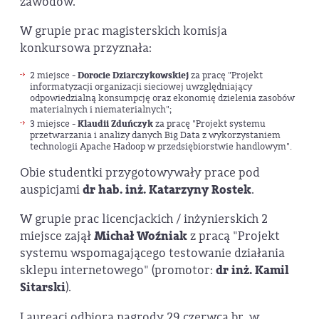
zawodów.
W grupie prac magisterskich komisja
konkursowa przyznała:
2 miejsce -
Dorocie Dziarczykowskiej
za pracę "Projekt
informatyzacji organizacji sieciowej uwzględniający
odpowiedzialną konsumpcję oraz ekonomię dzielenia zasobów
materialnych i niematerialnych";
3 miejsce -
Klaudii Zduńczyk
za pracę "Projekt systemu
przetwarzania i analizy danych Big Data z wykorzystaniem
technologii Apache Hadoop w przedsiębiorstwie handlowym".
Obie studentki przygotowywały prace pod
auspicjami
dr hab. inż. Katarzyny Rostek
.
W grupie prac licencjackich / inżynierskich 2
miejsce zajął
Michał Woźniak
z pracą "Projekt
systemu wspomagającego testowanie działania
sklepu internetowego" (promotor:
dr inż. Kamil
Sitarski
).
Laureaci odbiorą nagrody 29 czerwca br. w