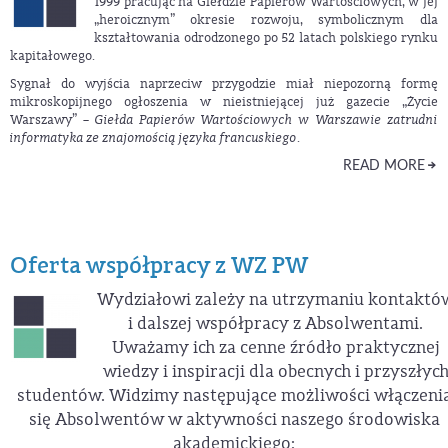
1999 pracując na Giełdzie Papierów Wartościowych, w jej
„heroicznym” okresie rozwoju, symbolicznym dla
kształtowania odrodzonego po 52 latach polskiego rynku
kapitałowego.
Sygnał do wyjścia naprzeciw przygodzie miał niepozorną formę
mikroskopijnego ogłoszenia w nieistniejącej już gazecie „Życie
Warszawy” –
Giełda Papierów Wartościowych w Warszawie zatrudni
informatyka ze znajomością języka francuskiego
.
READ MORE
Oferta współpracy z WZ PW
Wydziałowi zależy na utrzymaniu kontaktó
i dalszej współpracy z Absolwentami.
Uważamy ich za cenne źródło praktycznej
wiedzy i inspiracji dla obecnych i przyszłyc
studentów. Widzimy następujące możliwości włączeni
się Absolwentów w aktywności naszego środowiska
akademickiego: