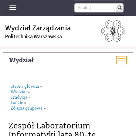
Toggle
navigation
Wydział Zarządzania
Politechnika Warszawska
Wydział
Togg
navi
Strona główna
»
Wydział
»
Tradycja
»
Ludzie
»
Zdjęcia grupowe
»
Zespół Laboratorium
Informatyki lata 80-te