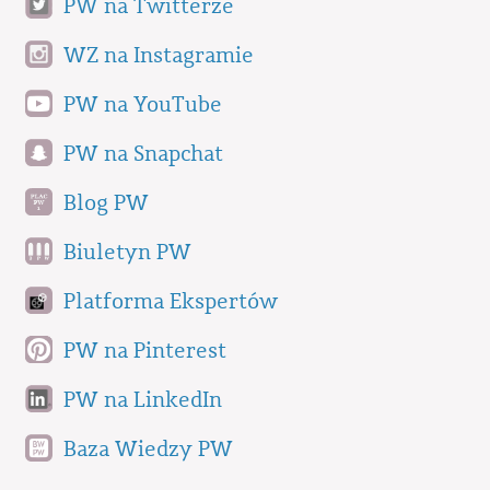
PW na Twitterze
WZ na Instagramie
PW na YouTube
PW na Snapchat
Blog PW
Biuletyn PW
Platforma Ekspertów
PW na Pinterest
PW na LinkedIn
Baza Wiedzy PW