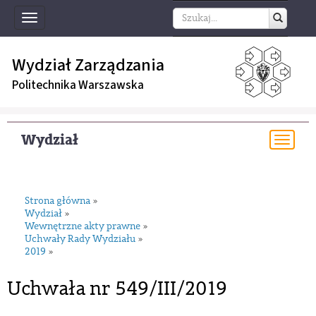
Toggle
navigation
Wydział Zarządzania
Politechnika Warszawska
Wydział
Togg
navi
Strona główna
»
Wydział
»
Wewnętrzne akty prawne
»
Uchwały Rady Wydziału
»
2019
»
Uchwała nr 549/III/2019