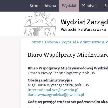
Strona główna
Wydział
Kandydat
S
Wydział Zarząd
Politechnika Warszawska
Strona główna
Wydział
Administracja 
»
»
Biuro Współpracy Międzynar
Biuro Współpracy Międzynarodowej
Wydział
Gmach Nowy Technologiczny, pok. 35
Obsługa administracyjna
Mgr Daria Wyszogrodzka, pok. 135
international.wz@pw.edu.pl
daria.wyszogrodzka@pw.edu.pl
Godziny przyjęć studentów podczas roku aka