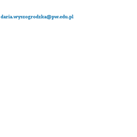
s
daria.wyszogrodzka@pw.edu.pl