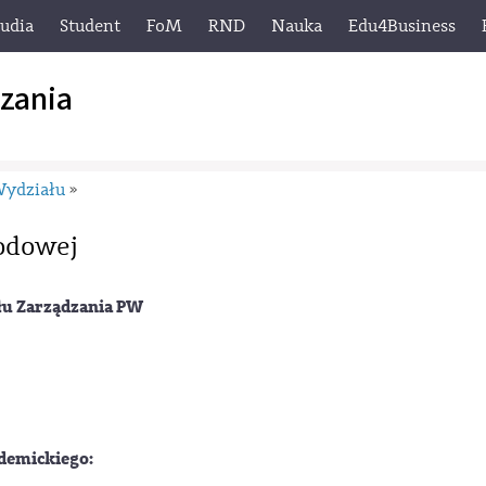
tudia
Student
FoM
RND
Nauka
Edu4Business
zania
Wydziału
»
odowej
u Zarządzania PW
demickiego: