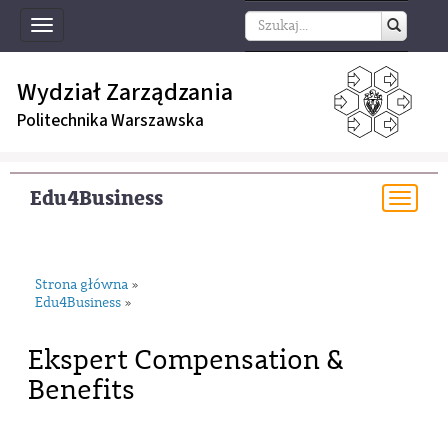
Toggle
navigation
Wydział Zarządzania
Politechnika Warszawska
Edu4Business
Togg
navi
Strona główna
»
Edu4Business
»
Ekspert Compensation &
Benefits