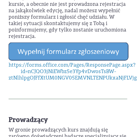
kursie, a obecnie nie jest prowadzona rejestracja
na jakąkolwiek edycję, nadal możesz wypełnić
poniższy formularz i zgłosić chęć udziału. W
takiej sytuacji skontaktujemy się z Tobą i
poinformujemy, gdy tylko zostanie uruchomiona
rejestracja.
https://forms.office.com/Pages/ResponsePage.aspx?
id=nCJQO3jNiEWbz5e3Yp4vDwosTsBW-
ztNlhlpgOJFfXtUM0NGV05EMVNLTENPUkxaNjFLVjg
Prowadzący
W gronie prowadzących kurs znajdują się
zarówno doświadczeni badacze specjalizujący się