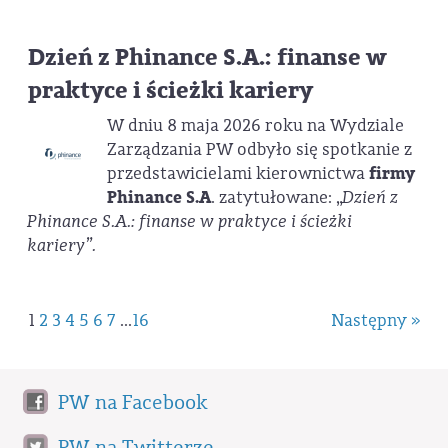
Dzień z Phinance S.A.: finanse w
praktyce i ścieżki kariery
W dniu 8 maja 2026 roku na Wydziale
Zarządzania PW odbyło się spotkanie z
przedstawicielami kierownictwa
firmy
Phinance S.A
. zatytułowane: „
Dzień z
Phinance S.A.: finanse w praktyce i ścieżki
kariery”.
1
2
3
4
5
6
7
...
16
Następny »
PW na Facebook
PW na Twitterze