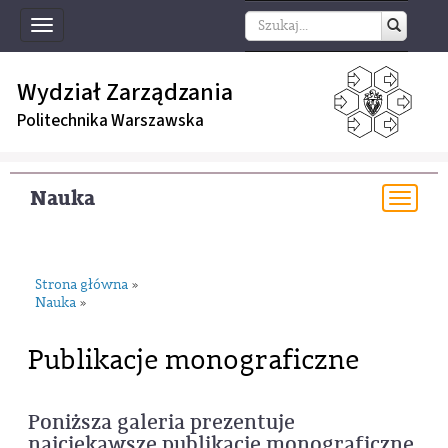
Toggle
navigation
Wydział Zarządzania
Politechnika Warszawska
Nauka
Togg
navi
Strona główna
»
Nauka
»
Publikacje monograficzne
Poniższa galeria prezentuje
najciekawsze publikacje monograficzne