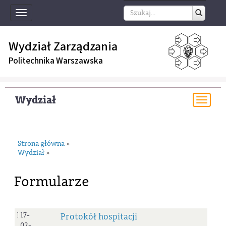
Toggle
navigation
Wydział Zarządzania
Politechnika Warszawska
Wydział
Togg
navi
Strona główna
»
Wydział
»
Formularze
ProtHosp
17-
Protokół hospitacji
02-