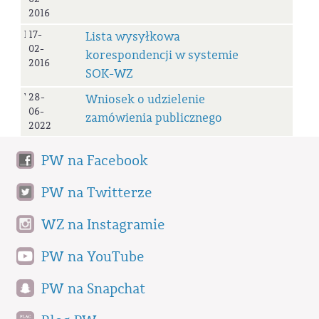
2016
LiWyKore
17-
Lista wysyłkowa
02-
korespondencji w systemie
2016
SOK-WZ
WOUZP
28-
Wniosek o udzielenie
06-
zamówienia publicznego
2022
PW na Facebook
PW na Twitterze
WZ na Instagramie
PW na YouTube
PW na Snapchat