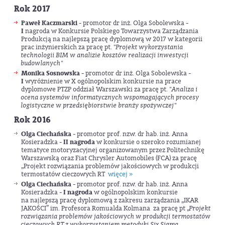
Rok 2017
Paweł Kaczmarski
- promotor dr inż. Olga Sobolewska -
I
nagroda w Konkursie Polskiego Towarzystwa Zarządzania
Produkcją na najlepszą pracę dyplomową w 2017 w kategorii
prac inżynierskich za pracę pt. "
Projekt wykorzystania
technologii BIM w analizie kosztów realizacji inwestycji
budowlanych
"
Monika Sosnowska
- promotor dr inż. Olga Sobolewska -
I
wyróżnienie w X ogólnopolskim konkursie na prace
dyplomowe PTZP oddział Warszawski za pracę pt. "
Analiza i
ocena systemów informatycznych wspomagających procesy
logistyczne w przedsiębiorstwie branży spożywczej
"
Rok 2016
Olga Ciechańska
- promotor prof. nzw. dr hab. inż. Anna
Kosieradzka -
II nagroda
w konkursie o szeroko rozumianej
tematyce motoryzacyjnej organizowanym przez Politechnikę
Warszawską oraz Fiat Chrysler Automobiles (FCA) za pracę
„Projekt rozwiązania problemów jakościowych w produkcji
termostatów cieczowych RT
więcej »
Olga Ciechańska
- promotor prof. nzw. dr hab. inż. Anna
Kosieradzka -
I nagroda
w ogólnopolskim konkursie
na najlepszą pracę dyplomową z zakresu zarządzania „IKAR
JAKOŚCI” im. Profesora Romualda Kolmana za pracę pt „
Projekt
rozwiązania problemów jakościowych w produkcji termostatów
cieczowych RT z wykorzystaniem metodyki Six Sigma