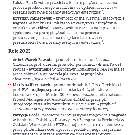
Polska. Pan Krystian przedstawił pracę pt. „Analiza i ocena
procesu produkcyjnego urządzenia do epilacji laserowej w
przedsiębiorstwie z branży medycyny estetycznej”.
Krystian Papierowski
– promotor dr inż. Justyna Smagowicz,
I
nagroda
w konkursie Polskiego Towarzystwa Zarządzania
Produkcją w Oddziale Warszawskim PTZP na najlepsze prace
dyplomowe za pracę pt. „Analiza i ocena procesu
produkcyjnego urządzenia do epilacji laserowej w
przedsiębiorstwie z branży medycyny estetycznej”.
Rok 2023
dr inż. Marek Zawada
-
promotor dr hab. inż. Tadeusz
Grzeszczyk prof. uczelni, promotor pomocniczy dr inż. Paweł
Pietras -
wyróżnienie
w dorocznym Konkursie IPMA Polska za
pracę doktorską nt.
Metoda planowania projektów
niekomercyjnych badań klinicznych.
Martyna Kaczmarek
- promotor dr hab. inż. Eryk Głodziński,
prof. PW. -
najlepsza praca
licencjacka/inżynierska w
konkursie Project Master 2023 stowarzyszenia International
Project Management Association (IPMA) za pracę pt.
"Integracja systemów zarządzania programami – przykład
usprawnienia w przedsiębiorstwie w branży lotniczej"
Patrycja Gocół
–
promotor dr inż. Justyna Smagowicz,
I nagroda
w konkursie Polskiego Towarzystwa Zarządzania Produkcją w
Oddziale Warszawskim PTZP na najlepsze prace dyplomowe za
pracę pt. „Analiza i ocena procesu produkcyjnego urządzenia
liftingującego w przedsiębiorstwie z branży medycyny