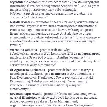
wyróżnienie
w konkursie Project Master 2024 stowarzyszenia
International Project Management Association (IPMA) za pracę
magisterską pt. „
Determinanty doboru narzędzi
informatycznych wspierających zarządzanie projektami w
organizacjach sieciowych
”
Natalia Kwatek –
promotor dr Marek Zawada,
wyróżnienie
w
konkursie Project Master 2024 stowarzyszenia International
Project Management Association (IPMA) w kategorii prace
licencjackie/inżynierskie za pracę pt. „
Podejście do etapu
planowania w projekcie wdrożenia systemu informatycznego w
przedsiębiorstwie leasingowym z wykorzystaniem metodyki
zwinnej”
Weronika Ochotna -
promotor dr inż. Olga
Sobolewska, nagroda w XVII konkursie NTIE za
najlepszą pracę
magisterską. Praca pod tytułem
„Analiza i ocena technik
walidacyjnych w procesie odkrywania produktów cyfrowych na
przykładzie branży e-commerce”
dr Agnieszka Kucharska -
promotor dr hab. inż. Katarzyna
Rostek, prof. uczelni; zajęcie
III miejsca
w XXVII Konkursie
Prac Dyplomowych Naukowego Towarzystwa Informatyki
Ekonomicznej. Tytuł pracy doktorskiej:
"Determinanty
świadczenia usług IT w uczelni publicznej w ujęciu
metodycznym."
Krystian Papierowski
- promotor dr inż. Justyna Smagowicz,
uzyskał
III miejsce
w pierwszej edycji konkursu na najlepszą
pracę dyplomową z zakresu Lean Management,
organizowanego przez Stowarzyszenie Lean Management