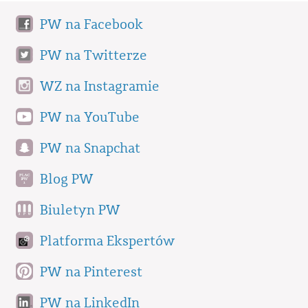
PW na Facebook
PW na Twitterze
WZ na Instagramie
PW na YouTube
PW na Snapchat
Blog PW
Biuletyn PW
Platforma Ekspertów
PW na Pinterest
PW na LinkedIn