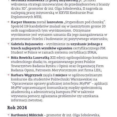
Weronika Kozłowska
za
pracę inżynierską
pt. „Projekt
wdrożenia strategii innowacyjnej do przedsiębiorstwa z branży
druku 3D”, promotor dr inż. Olga Sobolewska, II nagroda za
najlepszą pracę inżynierską w XXVIII Konkursie Prac
Dyplomowych NTIE;
Kacper Huszcza
został
laureatem
„Stypendium pod choinkę”.
Spośród 119 kandydatów znalazł się w zaszczytnym gronie 20
osób nagrodzonych tym wyróżnieniem. Otrzymane
wyróżnienie jest wyrazem uznania dla jego zaangażowania w
promowanie Uczelni i budowanie jej pozytywnego wizerunku;
Gabriela Bujanowicz
– wyróżnienie za
uzyskanie jednego z
trzech najlepszych wyników egzaminu
certyfikacyjnego PM
Student w Polsce w ramach systemu certyfikacji IPMA;
Róża Rowicka
Laureatką
XIII edycji ogólnopolskiego konkursu
studenckiego zbadaj.to, organizowanego przez Polskie
Towarzystwo Badania Rynku i Opinii oraz Organizację Firm
Badania Opinii, Patronem Merytorycznym jest firma LIDL;
Barbara Węgrzynek
zajęła
I miejsce
w ogólnouczelnianym
konkursie dla studentów Politechniki Warszawskiej na
"Opracowanie oprawy graficznej interfejsu MyPW" – aplikacji
MyPW usprawniającej komunikację między społecznością
akademicką a administracją kampusu PW w zakresie
wzywania pomocy, zgłaszania problemów czy uzyskania
informacji zwrotnej.
Rok 2024
Bartłomiej Mikiciuk –
promotor dr inż. Olga Sobolewska,