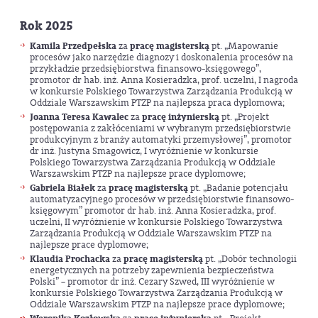
Rok 2025
Kamila Przedpełska
za
pracę magisterską
pt. „Mapowanie
procesów jako narzędzie diagnozy i doskonalenia procesów na
przykładzie przedsiębiorstwa finansowo-księgowego”,
promotor dr hab. inż. Anna Kosieradzka, prof. uczelni, I nagroda
w konkursie Polskiego Towarzystwa Zarządzania Produkcją w
Oddziale Warszawskim PTZP na najlepsza praca dyplomowa;
Joanna Teresa Kawalec
za
pracę inżynierską
pt. „Projekt
postępowania z zakłóceniami w wybranym przedsiębiorstwie
produkcyjnym z branży automatyki przemysłowej”, promotor
dr inż. Justyna Smagowicz, I wyróżnienie w konkursie
Polskiego Towarzystwa Zarządzania Produkcją w Oddziale
Warszawskim PTZP na najlepsze prace dyplomowe;
Gabriela Białek
za
pracę magisterską
pt. „Badanie potencjału
automatyzacyjnego procesów w przedsiębiorstwie finansowo-
księgowym” promotor dr hab. inż. Anna Kosieradzka, prof.
uczelni, II wyróżnienie w konkursie Polskiego Towarzystwa
Zarządzania Produkcją w Oddziale Warszawskim PTZP na
najlepsze prace dyplomowe;
Klaudia Prochacka
za
pracę magisterską
pt. „Dobór technologii
energetycznych na potrzeby zapewnienia bezpieczeństwa
Polski” – promotor dr inż. Cezary Szwed, III wyróżnienie w
konkursie Polskiego Towarzystwa Zarządzania Produkcją w
Oddziale Warszawskim PTZP na najlepsze prace dyplomowe;