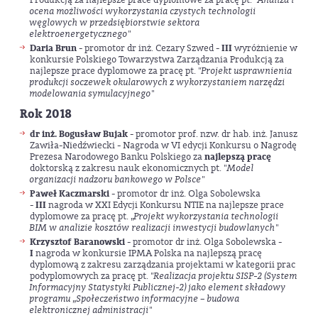
ocena możliwości wykorzystania czystych technologii
węglowych w przedsiębiorstwie sektora
elektroenergetycznego
"
Daria Brun
- promotor dr inż. Cezary Szwed -
III
wyróżnienie w
konkursie Polskiego Towarzystwa Zarządzania Produkcją za
najlepsze prace dyplomowe za pracę pt. "
Projekt usprawnienia
produkcji soczewek okularowych z wykorzystaniem narzędzi
modelowania
symulacyjnego
"
Rok 2018
dr inż. Bogusław Bujak
- promotor prof. nzw. dr hab. inż. Janusz
Zawiła-Niedźwiecki - Nagroda w VI edycji Konkursu o Nagrodę
Prezesa Narodowego Banku Polskiego za
najlepszą pracę
doktorską z zakresu nauk ekonomicznych pt. "
Model
organizacji nadzoru bankowego w Polsce
"
Paweł Kaczmarski
- promotor dr inż. Olga Sobolewska
-
III
nagroda w XXI Edycji Konkursu NTIE na najlepsze prace
dyplomowe za pracę pt. „
Projekt wykorzystania technologii
BIM w analizie kosztów realizacji inwestycji budowlanych
"
Krzysztof Baranowski
- promotor dr inż. Olga Sobolewska -
I
nagroda w konkursie IPMA Polska na najlepszą pracę
dyplomową z zakresu zarządzania projektami w kategorii prac
podyplomowych za pracę pt. "
Realizacja projektu SISP-2 (System
Informacyjny Statystyki Publicznej-2) jako element składowy
programu „Społeczeństwo informacyjne – budowa
elektronicznej administracji
"