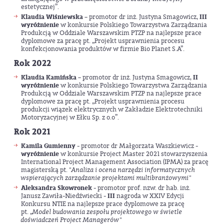
estetycznej”.
Klaudia Wiśniewska
– promotor dr inż. Justyna Smagowicz,
III
wyróżnienie
w konkursie Polskiego Towarzystwa Zarządzania
Produkcją w Oddziale Warszawskim PTZP na najlepsze prace
dyplomowe za pracę pt. „Projekt usprawnienia procesu
konfekcjonowania produktów w firmie Bio Planet S.A”.
Rok 2022
Klaudia Kamińska
– promotor dr inż. Justyna Smagowicz,
II
wyróżnienie
w konkursie Polskiego Towarzystwa Zarządzania
Produkcją w Oddziale Warszawskim PTZP na najlepsze prace
dyplomowe za pracę pt. „Projekt usprawnienia procesu
produkcji wiązek elektrycznych w Zakładzie Elektrotechniki
Motoryzacyjnej w Ełku Sp. z o.o”.
Rok 2021
Kamila Gumienny
- promotor dr Małgorzata Waszkiewicz -
wyróżnienie
w konkursie Project Master 2021 stowarzyszenia
International Project Management Association (IPMA) za pracę
magisterską pt.
"Analiza i ocena narzędzi informatycznych
wspierających zarządzanie projektami multibranżowymi"
Aleksandra Skowronek
-
promotor prof. nzw. dr hab. inż.
Janusz Zawiła-Niedźwiecki -
III
nagroda w XXIV Edycji
Konkursu NTIE na najlepsze prace dyplomowe za pracę
pt. „
Model budowania zespołu projektowego w świetle
doświadczeń Project Managerów
"