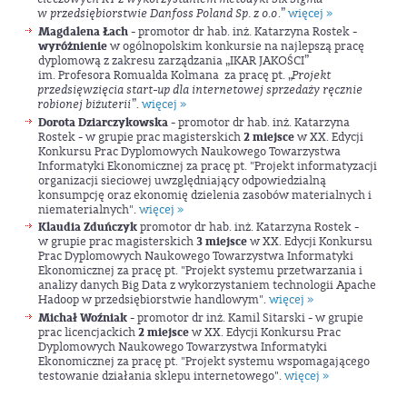
w przedsiębiorstwie Danfoss Poland Sp. z o.o
.”
więcej »
Magdalena Łach
- promotor dr hab. inż. Katarzyna Rostek -
wyróżnienie
w ogólnopolskim konkursie na najlepszą pracę
dyplomową z zakresu zarządzania „IKAR JAKOŚCI”
im. Profesora Romualda Kolmana za pracę pt. „
Projekt
przedsięwzięcia start-up dla internetowej sprzedaży ręcznie
robionej biżuterii
”.
więcej »
Dorota Dziarczykowska
- promotor dr hab. inż. Katarzyna
Rostek - w grupie prac magisterskich
2
miejsce
w XX. Edycji
Konkursu Prac Dyplomowych Naukowego Towarzystwa
Informatyki Ekonomicznej za pracę pt. "Projekt informatyzacji
organizacji sieciowej uwzględniający odpowiedzialną
konsumpcję oraz ekonomię dzielenia zasobów materialnych i
niematerialnych".
więcej »
Klaudia Zduńczyk
promotor dr hab. inż. Katarzyna Rostek -
w grupie prac magisterskich
3 miejsce
w XX. Edycji Konkursu
Prac Dyplomowych Naukowego Towarzystwa Informatyki
Ekonomicznej za pracę pt. "Projekt systemu przetwarzania i
analizy danych Big Data z wykorzystaniem technologii Apache
Hadoop w przedsiębiorstwie handlowym".
więcej »
Michał Woźniak
- promotor dr inż. Kamil Sitarski - w grupie
prac licencjackich
2 miejsce
w XX. Edycji Konkursu Prac
Dyplomowych Naukowego Towarzystwa Informatyki
Ekonomicznej za pracę pt. "Projekt systemu wspomagającego
testowanie działania sklepu internetowego".
więcej »