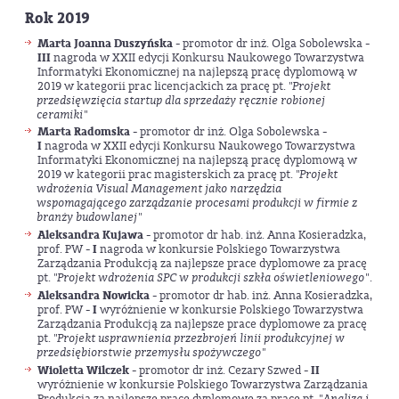
Rok 2019
Marta Joanna Duszyńska
- promotor dr inż. Olga Sobolewska -
III
nagroda w XXII edycji Konkursu Naukowego Towarzystwa
Informatyki Ekonomicznej na najlepszą pracę dyplomową w
2019 w kategorii prac licencjackich za pracę pt. "
Projekt
przedsięwzięcia startup dla sprzedaży ręcznie robionej
ceramiki
"
Marta Radomska
- promotor dr inż. Olga Sobolewska -
I
nagroda w XXII edycji Konkursu Naukowego Towarzystwa
Informatyki Ekonomicznej na najlepszą pracę dyplomową w
2019 w kategorii prac magisterskich za pracę pt. "
Projekt
wdrożenia Visual Management jako narzędzia
wspomagającego zarządzanie procesami produkcji w firmie z
branży budowlanej
"
Aleksandra Kujawa
- promotor dr hab. inż. Anna Kosieradzka,
prof. PW -
I
nagroda w konkursie Polskiego Towarzystwa
Zarządzania Produkcją za najlepsze prace dyplomowe za pracę
pt. "
Projekt wdrożenia SPC w produkcji szkła oświetleniowego
".
Aleksandra Nowicka
- promotor dr hab. inż. Anna Kosieradzka,
prof. PW -
I
wyróżnienie w konkursie Polskiego Towarzystwa
Zarządzania Produkcją za najlepsze prace dyplomowe za pracę
pt. "
Projekt usprawnienia przezbrojeń linii produkcyjnej w
przedsiębiorstwie przemysłu spożywczego"
Wioletta Wilczek
- promotor dr inż. Cezary Szwed -
II
wyróżnienie w konkursie Polskiego Towarzystwa Zarządzania
Produkcją za najlepsze prace dyplomowe za pracę pt. "
Analiza i