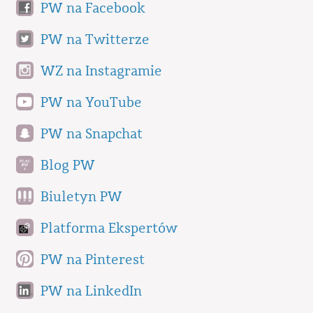
PW na Facebook
PW na Twitterze
WZ na Instagramie
PW na YouTube
PW na Snapchat
Blog PW
Biuletyn PW
Platforma Ekspertów
PW na Pinterest
PW na LinkedIn