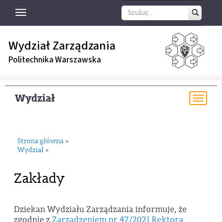
Toggle
navigation
Wydział Zarządzania
Politechnika Warszawska
Wydział
Togg
navi
Strona główna
»
Wydział
»
Zakłady
Dziekan Wydziału Zarządzania informuje, że
zgodnie z
Zarządzeniem nr 47/2021 Rektora