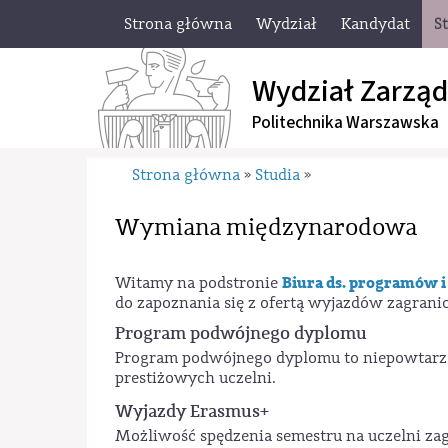
Strona główna
Wydział
Kandydat
S
Wydział Zarząd
Politechnika Warszawska
Strona główna
Studia
»
»
Wymiana międzynarodowa
Biura ds. programów 
Witamy na podstronie
do zapoznania się z ofertą wyjazdów zagrani
Program podwójnego dyplomu
Program podwójnego dyplomu to niepowtarz
prestiżowych uczelni.
Wyjazdy Erasmus+
Możliwość spędzenia semestru na uczelni zag