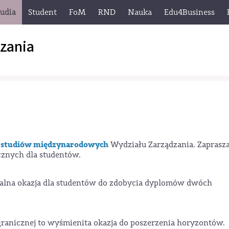
tudia
Student
FoM
RND
Nauka
Edu4Business
zania
i studiów międzynarodowych
Wydziału Zarządzania. Zapras
cznych dla studentów.
alna okazja dla studentów do zdobycia dyplomów dwóch
ranicznej to wyśmienita okazja do poszerzenia horyzontów.