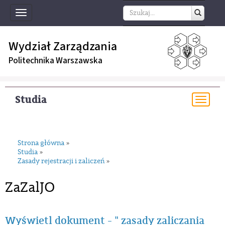
Toggle
navigation
Wydział Zarządzania
Politechnika Warszawska
Studia
Togg
navi
Strona główna
»
Studia
»
Zasady rejestracji i zaliczeń
»
ZaZalJO
Wyświetl dokument - " zasady zaliczania