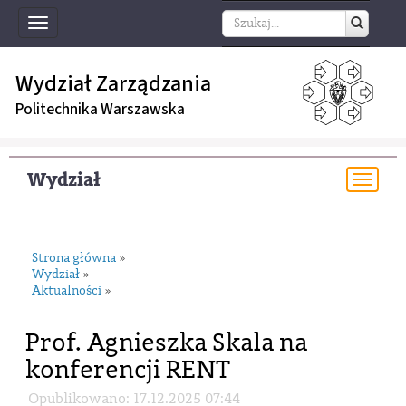
Toggle
navigation
Wydział Zarządzania
Politechnika Warszawska
Wydział
Togg
navi
Strona główna
»
Wydział
»
Aktualności
»
Prof. Agnieszka Skala na
konferencji RENT
Opublikowano: 17.12.2025 07:44