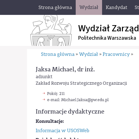
Strona główna
Wydział
Kandydat
S
Wydział Zarząd
Politechnika Warszawska
Strona główna
Wydział
Pracownicy
»
»
»
Jaksa Michael, dr inż.
adiunkt
Zakład Rozwoju Strategicznego Organizacji
Pokój: 211
e-mail: Michael.Jaksa
@pw.edu.pl
Informacje dydaktyczne
Konsultacje:
Informacja w USOSWeb