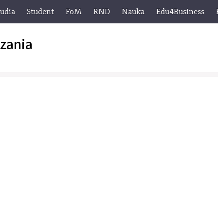
tudia
Student
FoM
RND
Nauka
Edu4Business
zania