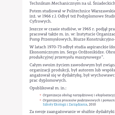
Technikum Mechanicznym na ul. Śniadeckich
Potem studiował w Politechnice Warszawski
inż. w 1966 r.). Odbył też Podyplomowe Stu
Cyfrowych.
Jeszcze w czasie studiów, w 1965 r. podjął p
pracował także m. in. w: Instytucie Organ
Pomp Przemysłowych, Biurze Konstrukcyjn
W latach 1970-73 odbył studia aspiranckie (
Ekonomicznym im. Sergo Ordżonikidze. Obron
produkcyjnej przemysłu maszynowego
”.
Całym swoim życiem zawodowym był związany
organizacji produkcji, był autorem lub współ
angażował się w dydaktykę, był wychowawcą
prac dyplomowych.
Opublikował m. in.:
Organizacja obsług narzędziowej i eksploatacy
Organizacja procesów podstawowych i pomocn
Szkoły Ekologii i Zarządzania
, 2010
Za swoje zaangażowanie w służbie dydaktyki i