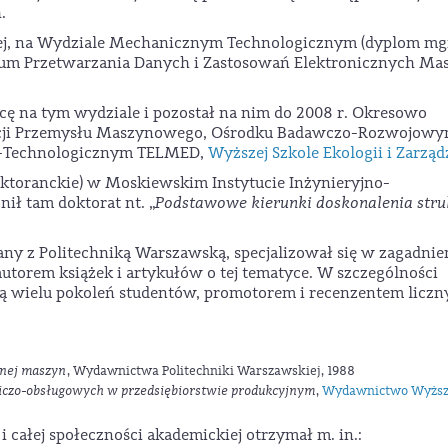
.
ej, na Wydziale Mechanicznym Technologicznym (dyplom mg
dium Przetwarzania Danych i Zastosowań Elektronicznych Ma
racę na tym wydziale i pozostał na nim do 2008 r. Okresowo
izacji Przemysłu Maszynowego, Ośrodku Badawczo-Rozwojow
o-Technologicznym TELMED,
Wyższej Szkole Ekologii i Zarząd
doktoranckie) w Moskiewskim Instytucie Inżynieryjno-
ił tam doktorat nt. „
Podstawowe kierunki doskonalenia stru
 z Politechniką Warszawską, specjalizował się w zagadnie
autorem książek i artykułów o tej tematyce. W szczególności
 wielu pokoleń studentów, promotorem i recenzentem liczn
jnej maszyn
, Wydawnictwa Politechniki Warszawskiej, 1988
iczo-obsługowych w przedsiębiorstwie produkcyjnym
,
Wydawnictwo Wyższ
 całej społeczności akademickiej otrzymał m. in.: