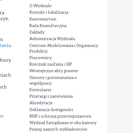
O Wydziale
Kontakt i lokalizacja
ra
szyn
Kierownictwo
Rada Konsultacyjna
Zakłady
Administracja Wydziału
ym
zania
.
Centrum Modelowania i Organizacji
Produkcji
Pracownicy
ktury
Rzecznik zaufania i SIP
Wewnętrzne akty prawne
niach
Umowy i porozumienia o
współpracy
ych
Formularze
Przetargi i zamówienia
Akredytacje
Deklaracja dostępności
ej
BHP i ochrona przeciwpożarowa
Wydział Zarządzania w oku kamery
Poznaj naszych wykładowców