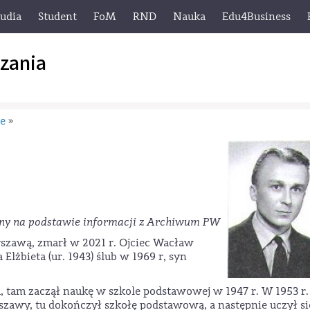
tudia
Student
FoM
RND
Nauka
Edu4Business
zania
ie
»
y na podstawie informacji z Archiwum PW
rszawą, zmarł w 2021 r. Ojciec Wacław
Elżbieta (ur. 1943) ślub w 1969 r, syn
a, tam zaczął naukę w szkole podstawowej w 1947 r. W 1953 r.
rszawy, tu dokończył szkołę podstawową, a następnie uczył s