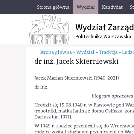
Strona główna
Wydział
Kandydat
S
Wydział Zarząd
Politechnika Warszawska
Strona główna
Wydział
Tradycja
Ludz
»
»
»
dr inż. Jacek Skierniewski
Jacek Marian Skierniewski (1940-2021)
dr inż.
biogram opracowan
Urodził się 15.08.1940 r. w Piastowie pod Wa
(robotnik), matka Janina z domu Osińska, żona 
Dariusz (ur. 1971).
W 1945 r. rodzice przenieśli się do Wrocławi
rodzice zostali służbowo przeniesieni do Wa