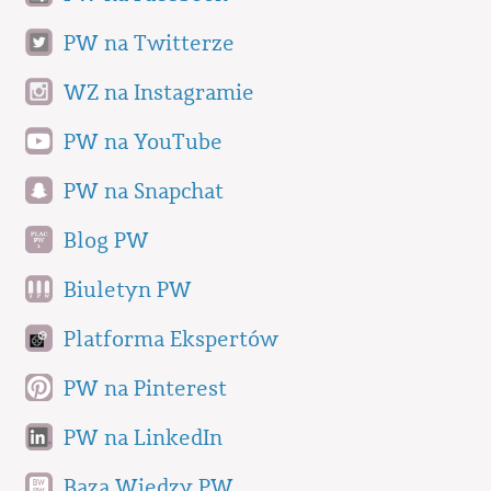
PW na Twitterze
WZ na Instagramie
PW na YouTube
PW na Snapchat
Blog PW
Biuletyn PW
Platforma Ekspertów
PW na Pinterest
PW na LinkedIn
Baza Wiedzy PW