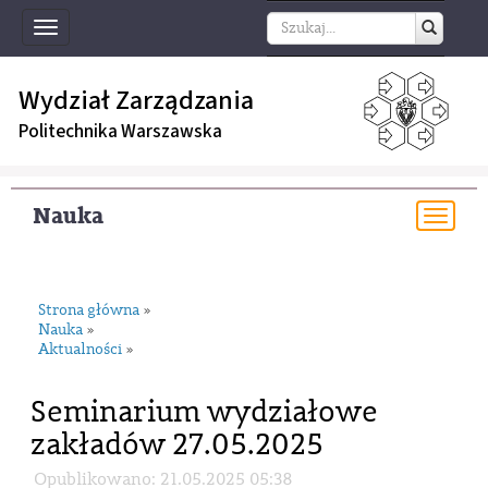
Toggle
navigation
Wydział Zarządzania
Politechnika Warszawska
Nauka
Togg
navi
Strona główna
»
Nauka
»
Aktualności
»
Seminarium wydziałowe
zakładów 27.05.2025
Opublikowano: 21.05.2025 05:38