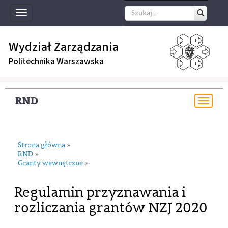
Toggle
navigation
Wydział Zarządzania
Politechnika Warszawska
RND
Togg
navi
Strona główna
»
RND
»
Granty wewnętrzne
»
Regulamin przyznawania i
rozliczania grantów NZJ 2020