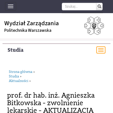
Toggle
navigation
Wydział Zarządzania
Politechnika Warszawska
Studia
Togg
navi
Strona główna
»
Studia
»
Aktualności
»
prof. dr hab. inż. Agnieszka
Bitkowska - zwolnienie
lekarskie - AKTUALIZACJA