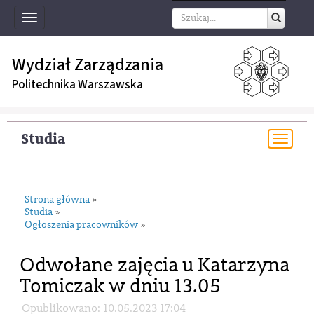
Toggle
navigation
Wydział Zarządzania
Politechnika Warszawska
Studia
Togg
navi
Strona główna
»
Studia
»
Ogłoszenia pracowników
»
Odwołane zajęcia u Katarzyna
Tomiczak w dniu 13.05
Opublikowano: 10.05.2023 17:04