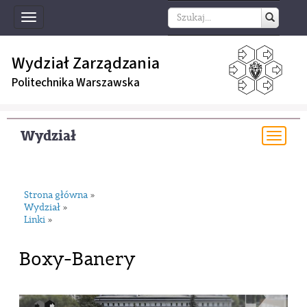
Toggle
navigation
Wydział Zarządzania
Politechnika Warszawska
Wydział
Togg
navi
Strona główna
»
Wydział
»
Linki
»
Boxy-Banery