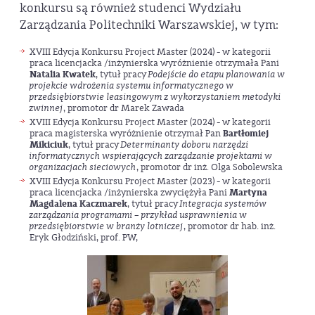
konkursu są również studenci Wydziału
Zarządzania Politechniki Warszawskiej, w tym:
XVIII Edycja Konkursu Project Master (2024) - w kategorii
praca licencjacka /inżynierska wyróżnienie otrzymała Pani
Natalia Kwatek
, tytuł pracy
Podejście do etapu planowania w
projekcie wdrożenia systemu informatycznego w
przedsiębiorstwie leasingowym z wykorzystaniem metodyki
zwinnej
, promotor dr Marek Zawada
XVIII Edycja Konkursu Project Master (2024) - w kategorii
praca magisterska wyróżnienie otrzymał Pan
Bartłomiej
Mikiciuk
, tytuł pracy
Determinanty doboru narzędzi
informatycznych wspierających zarządzanie projektami w
organizacjach sieciowych
, promotor dr inż. Olga Sobolewska
XVIII Edycja Konkursu Project Master (2023) - w kategorii
praca licencjacka /inżynierska zwyciężyła Pani
Martyna
Magdalena Kaczmarek
, tytuł pracy
Integracja systemów
zarządzania programami – przykład usprawnienia w
przedsiębiorstwie w branży lotniczej
, promotor dr hab. inż.
Eryk Głodziński, prof. PW,