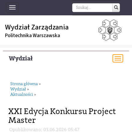
Toggle
navigation
Wydział Zarządzania
Politechnika Warszawska
Wydział
Togg
navi
Strona główna
»
Wydział
»
Aktualności
»
XXI Edycja Konkursu Project
Master
Opublikowano: 03.06.2026 05:47