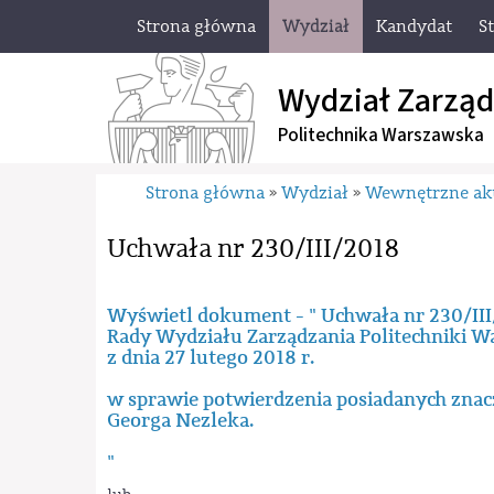
Strona główna
Wydział
Kandydat
S
Wydział Zarząd
Politechnika Warszawska
Strona główna
Wydział
Wewnętrzne ak
»
»
Uchwała nr 230/III/2018
Wyświetl dokument - " Uchwała nr 230/II
Rady Wydziału Zarządzania Politechniki W
z dnia 27 lutego 2018 r.
w sprawie potwierdzenia posiadanych znac
Georga Nezleka.
"