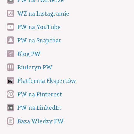
PW na Twitterze
WZ na Instagramie
PW na YouTube
PW na Snapchat
Blog PW
Biuletyn PW
Platforma Ekspertów
PW na Pinterest
PW na LinkedIn
Baza Wiedzy PW