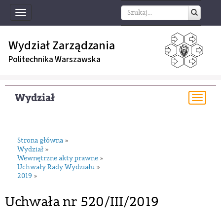
Toggle
navigation
Wydział Zarządzania
Politechnika Warszawska
Wydział
Togg
navi
Strona główna
»
Wydział
»
Wewnętrzne akty prawne
»
Uchwały Rady Wydziału
»
2019
»
Uchwała nr 520/III/2019