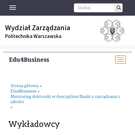
Toggle
navigation
Wydział Zarządzania
Politechnika Warszawska
Edu4Business
Togg
navi
Strona główna
»
Edu4Business
»
Mentoring doktorski w dyscyplinie Nauki o zarządzaniu i
jakości
»
Wykładowcy