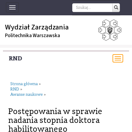
Toggle
navigation
Wydział Zarządzania
Politechnika Warszawska
RND
Togg
navi
Strona główna
»
RND
»
Awanse naukowe
»
Postępowania w sprawie
nadania stopnia doktora
habilitowanego