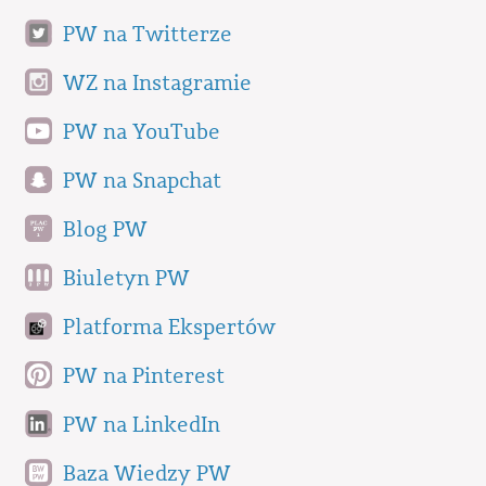
PW na Twitterze
WZ na Instagramie
PW na YouTube
PW na Snapchat
Blog PW
Biuletyn PW
Platforma Ekspertów
PW na Pinterest
PW na LinkedIn
Baza Wiedzy PW