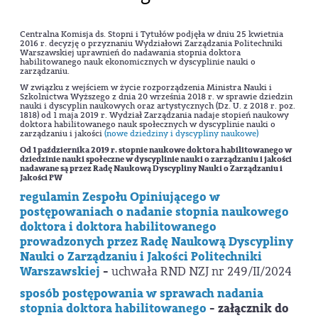
Centralna Komisja ds. Stopni i Tytułów podjęła w dniu 25 kwietnia
2016 r. decyzję o przyznaniu Wydziałowi Zarządzania Politechniki
Warszawskiej uprawnień do nadawania stopnia doktora
habilitowanego nauk ekonomicznych w dyscyplinie nauki o
zarządzaniu.
W związku z wejściem w życie rozporządzenia Ministra Nauki i
Szkolnictwa Wyższego z dnia 20 września 2018 r. w sprawie dziedzin
nauki i dyscyplin naukowych oraz artystycznych (Dz. U. z 2018 r. poz.
1818) od 1 maja 2019 r. Wydział Zarządzania nadaje stopień naukowy
doktora habilitowanego nauk społecznych w dyscyplinie nauki o
zarządzaniu i jakości
(nowe dziedziny i dyscypliny naukowe)
Od 1 października 2019 r. stopnie naukowe doktora habilitowanego w
dziedzinie nauki społeczne w dyscyplinie nauki o zarządzaniu i jakości
nadawane są przez Radę Naukową Dyscypliny Nauki o Zarządzaniu i
Jakości PW
regulamin Zespołu Opiniującego w
postępowaniach o nadanie stopnia naukowego
doktora i doktora habilitowanego
prowadzonych przez Radę Naukową Dyscypliny
Nauki o Zarządzaniu i Jakości Politechniki
Warszawskiej
-
uchwała RND NZJ nr 249/II/2024
sposób postępowania w sprawach nadania
stopnia doktora habilitowanego
- załącznik do