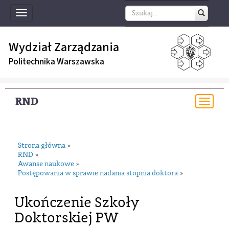
Toggle
navigation
Wydział Zarządzania
Politechnika Warszawska
RND
Togg
navi
Strona główna
»
RND
»
Awanse naukowe
»
Postępowania w sprawie nadania stopnia doktora
»
Ukończenie Szkoły
Doktorskiej PW