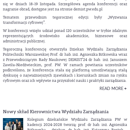
się w dniach 18-19 listopada. Szczegółowa agenda konferencji oraz
nagranie obrad, dostępne jest na stronie demist.pw.edu.pl
Tematem przewodnim tegorocznej edycji były „Wyzwania
transformacji cyfrowej”.
W konferencji wzięło udział ponad 120 uczestników w trybie zdalnym
reprezentujących środowisko akademickie, biznesowe oraz
administracji publicznej.
Tegoroczną konferencję otworzyła Dziekan Wydziału Zarządzania
Politechniki Warszawskiej Prof. dr hab. inż. Agnieszka Bitkowska wraz
z Przewodniczącym Rady Naukowej DEMIST’24 dr hab. inż. Januszem
Zawiła-Niedźwieckim, prof. PW. W ramach powitania uczestników
podkreślono, że konferencja stała się platformą umożliwiającą stałą
dyskusję o najważniejszych zjawiskach i kierunkach zmian na rynku
cyfrowym oraz ich wpływie na przyszłość nauki i praktyki zarządzania.
READ MORE
Nowy skład Kierownictwa Wydziału Zarządzania
Kolegium dziekańskie Wydziału Zarządzania PW w
kadencji 2024-2028 tworzą: prof. dr hab. inż. Agnieszka
Bitkowska – dziekan, dr hab. inż. Katarzyna Rostek –