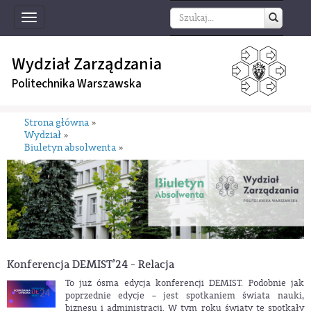
Toggle
navigation
Wydział Zarządzania
Politechnika Warszawska
Strona główna
»
Wydział
»
Biuletyn absolwenta
»
Konferencja DEMIST’24 - Relacja
To już ósma edycja konferencji DEMIST. Podobnie jak
poprzednie edycje – jest spotkaniem świata nauki,
biznesu i administracji. W tym roku światy te spotkały