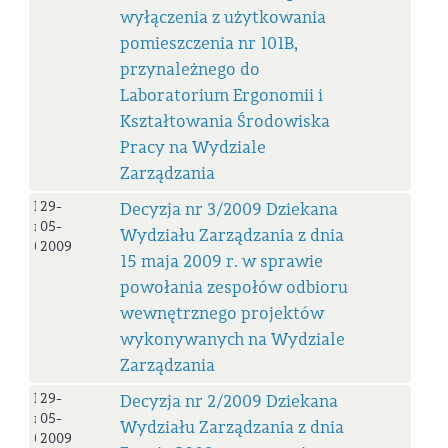
wyłączenia z użytkowania
pomieszczenia nr 101B,
przynależnego do
Laboratorium Ergonomii i
Kształtowania Środowiska
Pracy na Wydziale
Zarządzania
Decyzja
29-
Decyzja nr 3/2009 Dziekana
nr
05-
Wydziału Zarządzania z dnia
03/2009
2009
15 maja 2009 r. w sprawie
powołania zespołów odbioru
wewnętrznego projektów
wykonywanych na Wydziale
Zarządzania
Decyzja
29-
Decyzja nr 2/2009 Dziekana
nr
05-
Wydziału Zarządzania z dnia
02/2009
2009