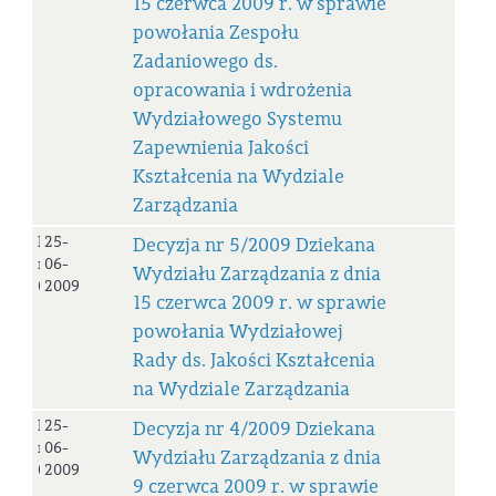
15 czerwca 2009 r. w sprawie
powołania Zespołu
Zadaniowego ds.
opracowania i wdrożenia
Wydziałowego Systemu
Zapewnienia Jakości
Kształcenia na Wydziale
Zarządzania
Decyzja
25-
Decyzja nr 5/2009 Dziekana
nr
06-
Wydziału Zarządzania z dnia
05/2009
2009
15 czerwca 2009 r. w sprawie
powołania Wydziałowej
Rady ds. Jakości Kształcenia
na Wydziale Zarządzania
Decyzja
25-
Decyzja nr 4/2009 Dziekana
nr
06-
Wydziału Zarządzania z dnia
04/2009
2009
9 czerwca 2009 r. w sprawie