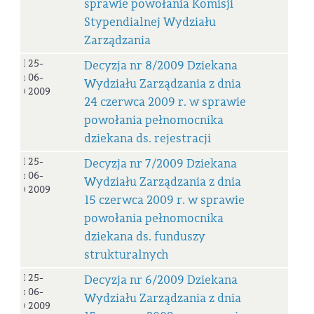
sprawie powołania Komisji
Stypendialnej Wydziału
Zarządzania
Decyzja
25-
Decyzja nr 8/2009 Dziekana
nr
06-
Wydziału Zarządzania z dnia
08/2009
2009
24 czerwca 2009 r. w sprawie
powołania pełnomocnika
dziekana ds. rejestracji
Decyzja
25-
Decyzja nr 7/2009 Dziekana
nr
06-
Wydziału Zarządzania z dnia
07/2009
2009
15 czerwca 2009 r. w sprawie
powołania pełnomocnika
dziekana ds. funduszy
strukturalnych
Decyzja
25-
Decyzja nr 6/2009 Dziekana
nr
06-
Wydziału Zarządzania z dnia
06/2009
2009