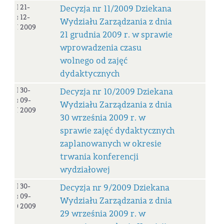
Decyzja
21-
Decyzja nr 11/2009 Dziekana
nr
12-
Wydziału Zarządzania z dnia
11/2009
2009
21 grudnia 2009 r. w sprawie
wprowadzenia czasu
wolnego od zajęć
dydaktycznych
Decyzja
30-
Decyzja nr 10/2009 Dziekana
nr
09-
Wydziału Zarządzania z dnia
10/2009
2009
30 września 2009 r. w
sprawie zajęć dydaktycznych
zaplanowanych w okresie
trwania konferencji
wydziałowej
Decyzja
30-
Decyzja nr 9/2009 Dziekana
nr
09-
Wydziału Zarządzania z dnia
09/2009
2009
29 września 2009 r. w