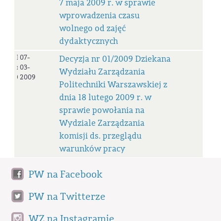
7 maja 2009 r. w sprawie
wprowadzenia czasu
wolnego od zajęć
dydaktycznych
Decyzja
07-
Decyzja nr 01/2009 Dziekana
nr
03-
Wydziału Zarządzania
01/2009
2009
Politechniki Warszawskiej z
dnia 18 lutego 2009 r. w
sprawie powołania na
Wydziale Zarządzania
komisji ds. przeglądu
warunków pracy
PW na Facebook
PW na Twitterze
WZ na Instagramie