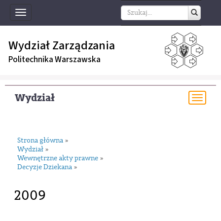
Toggle
navigation
Wydział Zarządzania
Politechnika Warszawska
Wydział
Togg
navi
Strona główna
»
Wydział
»
Wewnętrzne akty prawne
»
Decyzje Dziekana
»
2009