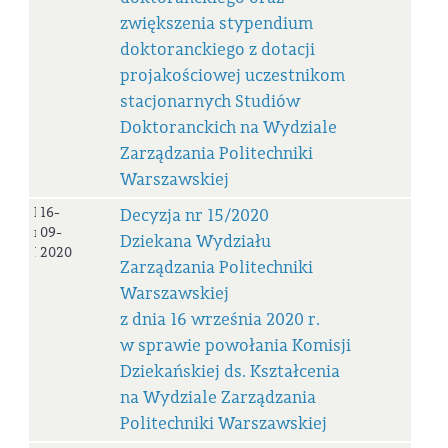
zwiększenia stypendium
doktoranckiego z dotacji
projakościowej uczestnikom
stacjonarnych Studiów
Doktoranckich na Wydziale
Zarządzania Politechniki
Warszawskiej
Decyzja
16-
Decyzja nr 15/2020
nr
09-
Dziekana Wydziału
15/2020
2020
Zarządzania Politechniki
Warszawskiej
z dnia 16 września 2020 r.
w sprawie powołania Komisji
Dziekańskiej ds. Kształcenia
na Wydziale Zarządzania
Politechniki Warszawskiej