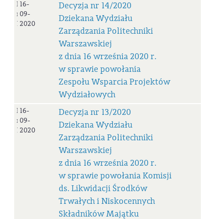
Decyzja
16-
Decyzja nr 14/2020
nr
09-
Dziekana Wydziału
14/2020
2020
Zarządzania Politechniki
Warszawskiej
z dnia 16 września 2020 r.
w sprawie powołania
Zespołu Wsparcia Projektów
Wydziałowych
Decyzja
16-
Decyzja nr 13/2020
nr
09-
Dziekana Wydziału
13/2020
2020
Zarządzania Politechniki
Warszawskiej
z dnia 16 września 2020 r.
w sprawie powołania Komisji
ds. Likwidacji Środków
Trwałych i Niskocennych
Składników Majątku