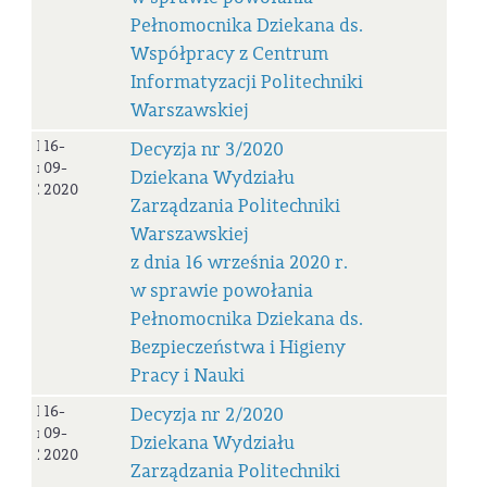
Pełnomocnika Dziekana ds.
Współpracy z Centrum
Informatyzacji Politechniki
Warszawskiej
Decyzja
16-
Decyzja nr 3/2020
nr
09-
Dziekana Wydziału
3/2020
2020
Zarządzania Politechniki
Warszawskiej
z dnia 16 września 2020 r.
w sprawie powołania
Pełnomocnika Dziekana ds.
Bezpieczeństwa i Higieny
Pracy i Nauki
Decyzja
16-
Decyzja nr 2/2020
nr
09-
Dziekana Wydziału
2/2020
2020
Zarządzania Politechniki