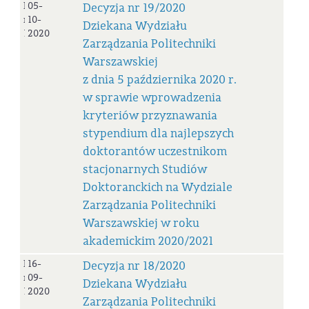
Decyzja
05-
Decyzja nr 19/2020
nr
10-
Dziekana Wydziału
19/2020
2020
Zarządzania Politechniki
Warszawskiej
z dnia 5 października 2020 r.
w sprawie wprowadzenia
kryteriów przyznawania
stypendium dla najlepszych
doktorantów uczestnikom
stacjonarnych Studiów
Doktoranckich na Wydziale
Zarządzania Politechniki
Warszawskiej w roku
akademickim 2020/2021
Decyzja
16-
Decyzja nr 18/2020
nr
09-
Dziekana Wydziału
18/2020
2020
Zarządzania Politechniki