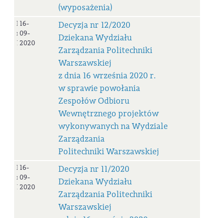
(wyposażenia)
Decyzja
16-
Decyzja nr 12/2020
nr
09-
Dziekana Wydziału
12/2020
2020
Zarządzania Politechniki
Warszawskiej
z dnia 16 września 2020 r.
w sprawie powołania
Zespołów Odbioru
Wewnętrznego projektów
wykonywanych na Wydziale
Zarządzania
Politechniki Warszawskiej
Decyzja
16-
Decyzja nr 11/2020
nr
09-
Dziekana Wydziału
11/2020
2020
Zarządzania Politechniki
Warszawskiej