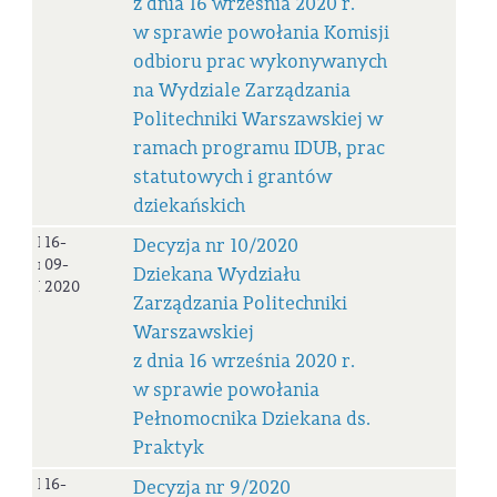
z dnia 16 września 2020 r.
w sprawie powołania Komisji
odbioru prac wykonywanych
na Wydziale Zarządzania
Politechniki Warszawskiej w
ramach programu IDUB, prac
statutowych i grantów
dziekańskich
Decyzja
16-
Decyzja nr 10/2020
nr
09-
Dziekana Wydziału
10/2020
2020
Zarządzania Politechniki
Warszawskiej
z dnia 16 września 2020 r.
w sprawie powołania
Pełnomocnika Dziekana ds.
Praktyk
Decyzja
16-
Decyzja nr 9/2020