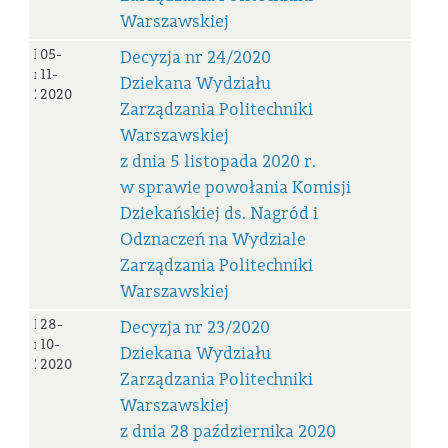
Warszawskiej
Decyzja
05-
Decyzja nr 24/2020
nr
11-
Dziekana Wydziału
24/2020
2020
Zarządzania Politechniki
Warszawskiej
z dnia 5 listopada 2020 r.
w sprawie powołania Komisji
Dziekańskiej ds. Nagród i
Odznaczeń na Wydziale
Zarządzania Politechniki
Warszawskiej
Decyzja
28-
Decyzja nr 23/2020
nr
10-
Dziekana Wydziału
23/2020
2020
Zarządzania Politechniki
Warszawskiej
z dnia 28 października 2020