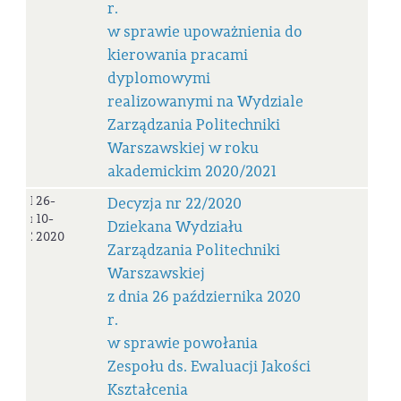
r.
w sprawie upoważnienia do
kierowania pracami
dyplomowymi
realizowanymi na Wydziale
Zarządzania Politechniki
Warszawskiej w roku
akademickim 2020/2021
Decyzja
26-
Decyzja nr 22/2020
nr
10-
Dziekana Wydziału
22/2020
2020
Zarządzania Politechniki
Warszawskiej
z dnia 26 października 2020
r.
w sprawie powołania
Zespołu ds. Ewaluacji Jakości
Kształcenia