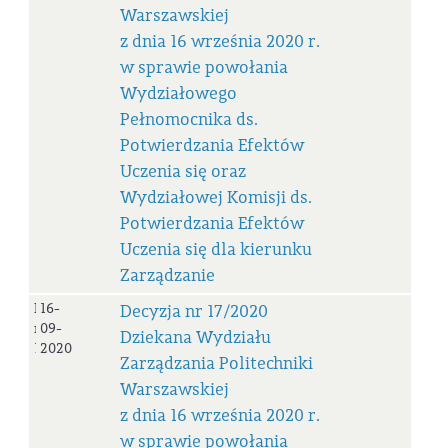
Warszawskiej
z dnia 16 września 2020 r.
w sprawie powołania
Wydziałowego
Pełnomocnika ds.
Potwierdzania Efektów
Uczenia się oraz
Wydziałowej Komisji ds.
Potwierdzania Efektów
Uczenia się dla kierunku
Zarządzanie
Decyzja
16-
Decyzja nr 17/2020
nr
09-
Dziekana Wydziału
17/2020
2020
Zarządzania Politechniki
Warszawskiej
z dnia 16 września 2020 r.
w sprawie powołania