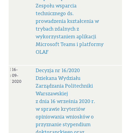
Zespołu wsparcia
technicznego ds.
prowadzenia kształcenia w
trybach zdalnych z
wykorzystaniem aplikacji
Microsoft Teams i platformy
OLAF
Decyzja
16-
Decyzja nr 16/2020
nr
09-
Dziekana Wydziału
16/2020
2020
Zarządzania Politechniki
Warszawskiej
z dnia 16 września 2020 r.
w sprawie kryteriów
opiniowania wniosków o
przyznanie stypendium
doktoranckiego oraz