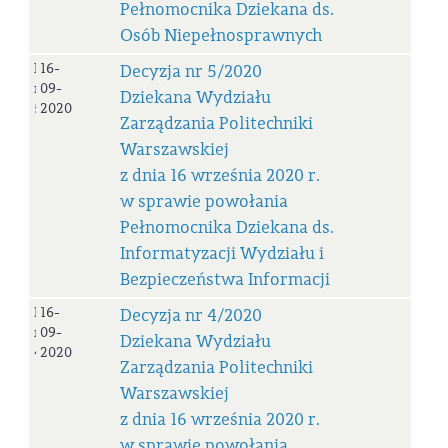
Pełnomocnika Dziekana ds.
Osób Niepełnosprawnych
Decyzja
16-
Decyzja nr 5/2020
nr
09-
Dziekana Wydziału
5/2020
2020
Zarządzania Politechniki
Warszawskiej
z dnia 16 września 2020 r.
w sprawie powołania
Pełnomocnika Dziekana ds.
Informatyzacji Wydziału i
Bezpieczeństwa Informacji
Decyzja
16-
Decyzja nr 4/2020
nr
09-
Dziekana Wydziału
4/2020
2020
Zarządzania Politechniki
Warszawskiej
z dnia 16 września 2020 r.
w sprawie powołania