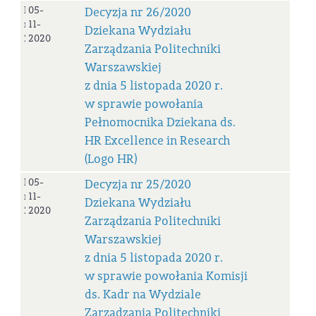
Decyzja
05-
Decyzja nr 26/2020
nr
11-
Dziekana Wydziału
26/2020
2020
Zarządzania Politechniki
Warszawskiej
z dnia 5 listopada 2020 r.
w sprawie powołania
Pełnomocnika Dziekana ds.
HR Excellence in Research
(Logo HR)
Decyzja
05-
Decyzja nr 25/2020
nr
11-
Dziekana Wydziału
25/2020
2020
Zarządzania Politechniki
Warszawskiej
z dnia 5 listopada 2020 r.
w sprawie powołania Komisji
ds. Kadr na Wydziale
Zarządzania Politechniki