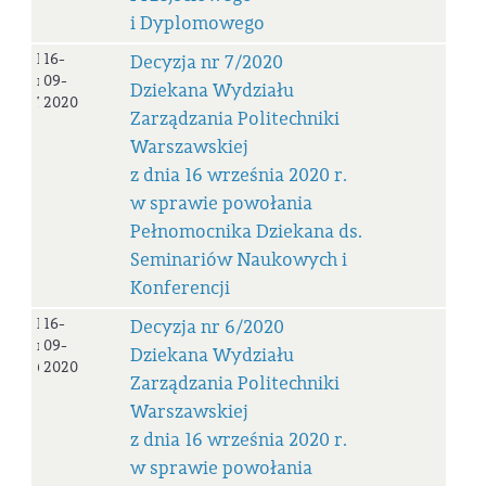
i Dyplomowego
Decyzja
16-
Decyzja nr 7/2020
nr
09-
Dziekana Wydziału
7/2020
2020
Zarządzania Politechniki
Warszawskiej
z dnia 16 września 2020 r.
w sprawie powołania
Pełnomocnika Dziekana ds.
Seminariów Naukowych i
Konferencji
Decyzja
16-
Decyzja nr 6/2020
nr
09-
Dziekana Wydziału
6/2020
2020
Zarządzania Politechniki
Warszawskiej
z dnia 16 września 2020 r.
w sprawie powołania