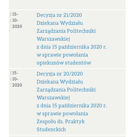
Decyzja
15-
Decyzja nr 21/2020
nr
10-
Dziekana Wydziału
21/2020
2020
Zarządzania Politechniki
Warszawskiej
z dnia 15 października 2020 r.
w sprawie powołania
opiekunów studentów
Decyzja
15-
Decyzja nr 20/2020
nr
10-
Dziekana Wydziału
20/2020
2020
Zarządzania Politechniki
Warszawskiej
z dnia 15 października 2020 r.
w sprawie powołania
Zespołu ds. Praktyk
Studenckich