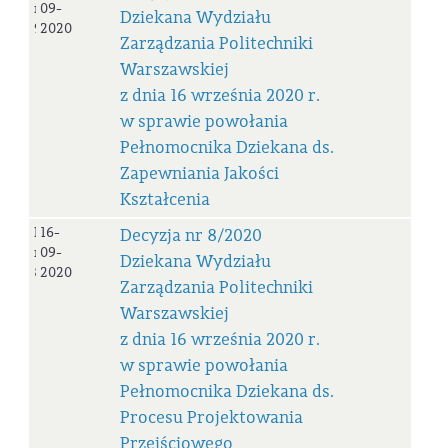
nr
09-
Dziekana Wydziału
9/2020
2020
Zarządzania Politechniki
Warszawskiej
z dnia 16 września 2020 r.
w sprawie powołania
Pełnomocnika Dziekana ds.
Zapewniania Jakości
Kształcenia
Decyzja
16-
Decyzja nr 8/2020
nr
09-
Dziekana Wydziału
8/2020
2020
Zarządzania Politechniki
Warszawskiej
z dnia 16 września 2020 r.
w sprawie powołania
Pełnomocnika Dziekana ds.
Procesu Projektowania
Przejściowego