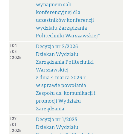
wynajmem sali
konferencyjnej dla
uczestników konferencji
wydziału Zarządzania
Politechniki Warszawskiej''
Decyzja
04-
Decyzja nr 2/2025
nr
03-
Dziekan Wydziału
2/2025
2025
Zarządzania Politechniki
Warszawskiej
z dnia 4 marca 2025 r.
w sprawie powołania
Zespołu ds. komunikacji i
promocji Wydziału
Zarządzania
Decyzja
27-
Decyzja nr 1/2025
nr
01-
Dziekan Wydziału
1/2025
2025