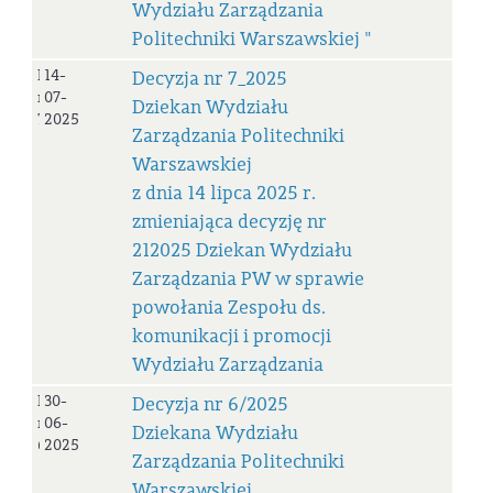
Wydziału Zarządzania
Politechniki Warszawskiej "
Decyzja
14-
Decyzja nr 7_2025
nr
07-
Dziekan Wydziału
7_2025
2025
Zarządzania Politechniki
Warszawskiej
z dnia 14 lipca 2025 r.
zmieniająca decyzję nr
212025 Dziekan Wydziału
Zarządzania PW w sprawie
powołania Zespołu ds.
komunikacji i promocji
Wydziału Zarządzania
Decyzja
30-
Decyzja nr 6/2025
nr
06-
Dziekana Wydziału
6/2025
2025
Zarządzania Politechniki
Warszawskiej