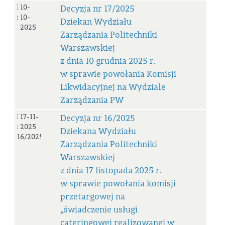
Decyzja
10-
Decyzja nr 17/2025
nr
10-
Dziekan Wydziału
17/2025
2025
Zarządzania Politechniki
Warszawskiej
z dnia 10 grudnia 2025 r.
w sprawie powołania Komisji
Likwidacyjnej na Wydziale
Zarządzania PW
Decyzja
17-11-
Decyzja nr 16/2025
nr
2025
Dziekana Wydziału
16/2025
Zarządzania Politechniki
Warszawskiej
z dnia 17 listopada 2025 r.
w sprawie powołania komisji
przetargowej na
„świadczenie usługi
cateringowej realizowanej w