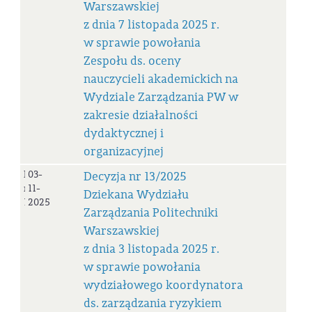
Warszawskiej
z dnia 7 listopada 2025 r.
w sprawie powołania
Zespołu ds. oceny
nauczycieli akademickich na
Wydziale Zarządzania PW w
zakresie działalności
dydaktycznej i
organizacyjnej
Decyzja
03-
Decyzja nr 13/2025
nr
11-
Dziekana Wydziału
13_2025
2025
Zarządzania Politechniki
Warszawskiej
z dnia 3 listopada 2025 r.
w sprawie powołania
wydziałowego koordynatora
ds. zarządzania ryzykiem