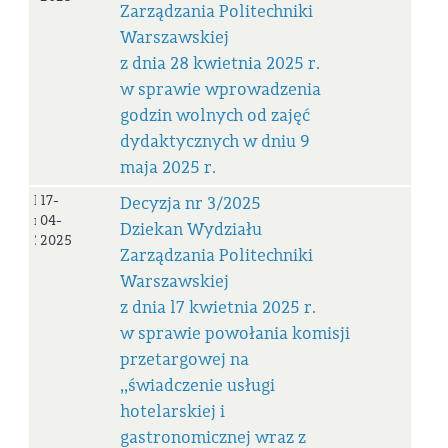
Zarządzania Politechniki
Warszawskiej
z dnia 28 kwietnia 2025 r.
w sprawie wprowadzenia
godzin wolnych od zajęć
dydaktycznych w dniu 9
maja 2025 r.
Decyzja
17-
Decyzja nr 3/2025
nr
04-
Dziekan Wydziału
3/2025
2025
Zarządzania Politechniki
Warszawskiej
z dnia l7 kwietnia 2025 r.
w sprawie powołania komisji
przetargowej na
,,świadczenie usługi
hotelarskiej i
gastronomicznej wraz z