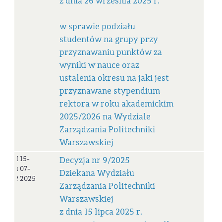
z dnia 26 września 2025 r.
w sprawie podziału
studentów na grupy przy
przyznawaniu punktów za
wyniki w nauce oraz
ustalenia okresu na jaki jest
przyznawane stypendium
rektora w roku akademickim
2025/2026 na Wydziale
Zarządzania Politechniki
Warszawskiej
Decyzja
15-
Decyzja nr 9/2025
nr
07-
Dziekana Wydziału
9/2025
2025
Zarządzania Politechniki
Warszawskiej
z dnia 15 lipca 2025 r.