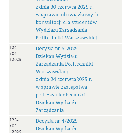
z dnia 30 czerwca 2025 r.
w sprawie obowiązkowych
konsultacji dla studentów
Wydziału Zarządzania
Politechniki Warszawskiej
Decyzja
24-
Decyzja nr 5_2025
nr
06-
Dziekan Wydziału
5_2025
2025
Zarządzania Politechniki
Warszawskiej
z dnia 24 czerwca2025 r.
w sprawie zastępstwa
podczas nieobecności
Dziekan Wydziału
Zarządzania
Decyzja
28-
Decyzja nr 4/2025
nr
04-
Dziekan Wydziału
4/2025
2025