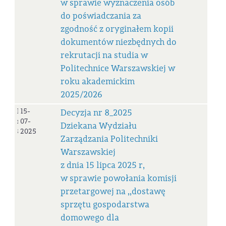
w sprawie wyznaczenia osób
do poświadczania za
zgodność z oryginałem kopii
dokumentów niezbędnych do
rekrutacji na studia w
Politechnice Warszawskiej w
roku akademickim
2025/2026
Decyzja
15-
Decyzja nr 8_2025
nr
07-
Dziekana Wydziału
8_2025
2025
Zarządzania Politechniki
Warszawskiej
z dnia 15 lipca 2025 r,
w sprawie powołania komisji
przetargowej na ,,dostawę
sprzętu gospodarstwa
domowego dla