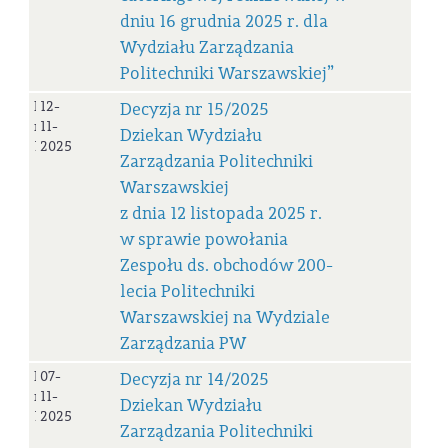
dniu 16 grudnia 2025 r. dla
Wydziału Zarządzania
Politechniki Warszawskiej”
Decyzja
12-
Decyzja nr 15/2025
nr
11-
Dziekan Wydziału
15_2025
2025
Zarządzania Politechniki
Warszawskiej
z dnia 12 listopada 2025 r.
w sprawie powołania
Zespołu ds. obchodów 200-
lecia Politechniki
Warszawskiej na Wydziale
Zarządzania PW
Decyzja
07-
Decyzja nr 14/2025
nr
11-
Dziekan Wydziału
14_2025
2025
Zarządzania Politechniki