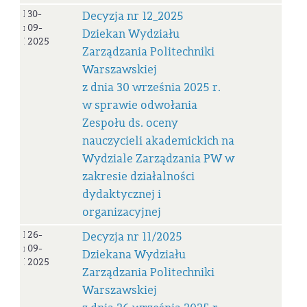
Decyzja
30-
Decyzja nr 12_2025
nr
09-
Dziekan Wydziału
12_2025
2025
Zarządzania Politechniki
Warszawskiej
z dnia 30 września 2025 r.
w sprawie odwołania
Zespołu ds. oceny
nauczycieli akademickich na
Wydziale Zarządzania PW w
zakresie działalności
dydaktycznej i
organizacyjnej
Decyzja
26-
Decyzja nr 11/2025
nr
09-
Dziekana Wydziału
11_2025
2025
Zarządzania Politechniki
Warszawskiej