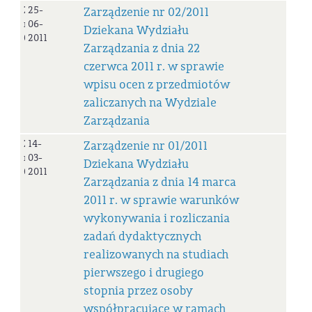
Zarządzenie
25-
Zarządzenie nr 02/2011
nr
06-
Dziekana Wydziału
02/2011
2011
Zarządzania z dnia 22
czerwca 2011 r. w sprawie
wpisu ocen z przedmiotów
zaliczanych na Wydziale
Zarządzania
Zarządzenie
14-
Zarządzenie nr 01/2011
nr
03-
Dziekana Wydziału
01/2011
2011
Zarządzania z dnia 14 marca
2011 r. w sprawie warunków
wykonywania i rozliczania
zadań dydaktycznych
realizowanych na studiach
pierwszego i drugiego
stopnia przez osoby
współpracujące w ramach