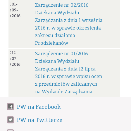
Zarządzenie
01-
Zarządzenie nr 02/2016
nr
09-
Dziekana Wydziału
02/2016
2016
Zarządzania z dnia 1 września
2016 r. w sprawie określenia
zakresu działania
Prodziekanów
Zarządzenie
12-
Zarządzenie nr 01/2016
nr
07-
Dziekana Wydziału
01/2016
2016
Zarządzania z dnia 12 lipca
2016 r. w sprawie wpisu ocen
z przedmiotów zaliczanych
na Wydziale Zarządzania
PW na Facebook
PW na Twitterze