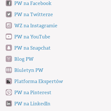
PW na Facebook
PW na Twitterze
WZ na Instagramie
PW na YouTube
PW na Snapchat
Blog PW
Biuletyn PW
Platforma Ekspertów
PW na Pinterest
PW na LinkedIn