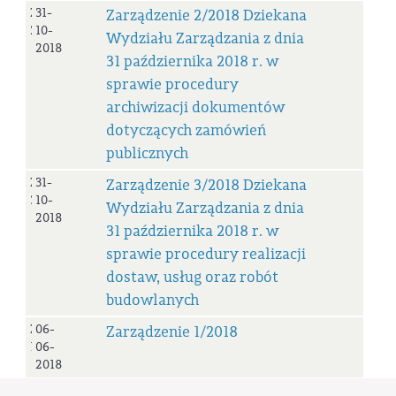
Zarządzenie
31-
Zarządzenie 2/2018 Dziekana
2/2018
10-
Wydziału Zarządzania z dnia
2018
31 października 2018 r. w
sprawie procedury
archiwizacji dokumentów
dotyczących zamówień
publicznych
Zarządzenie
31-
Zarządzenie 3/2018 Dziekana
3/2018
10-
Wydziału Zarządzania z dnia
2018
31 października 2018 r. w
sprawie procedury realizacji
dostaw, usług oraz robót
budowlanych
Zarządzenie
06-
Zarządzenie 1/2018
1/2018
06-
2018