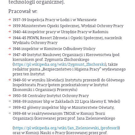
technologii organicznej.
Pracował w:
1937-39 Inspekcja Pracy w Łodzi i w Warszawie
1939 Ministerstwo Opieki Społecznej, Wydział Ochrony Pracy
1940-44 inspektor pracy w Urzędzie Pracy w Radomiu
1944-45 PKWN, Resort Zdrowia i Opieki Społecznej, naczelnik
Wydziału Ochrony Pracy
1946 inspektor w Komitecie Odbudowy Stolicy
1947-49 Instytut Naukowej Organizacji i Kierownictwa (pod
kierunkiem prof. Zygmunta Zbichorskiego
(
https://pl.wikipedia.org/wiki/Zygmunt_Zbichorski
), także
redaktor pisma „Bezpieczeństwo i Higiena Pracy” wydawanego
przez ten Instytut
1949-50 w wyniku likwidacji Instytutu przeszedł do Głównego
Inspektoratu Pracy (potem przekształcony w Instytut
Ekonomiki i Organizacji Przemysłu)
1950-58 Centralny Instytut Ochrony Pracy
1958-59 inżynier bhp w Zakładach 22 Lipca (dawny E. Wedel)
1959-62 główny inspektor bhp w Ministerstwie Oświaty,
1959-68 w reaktywowanym TNOiK w Komisji Teorii
Organizacji (kierowanej przez prof. Jana Zieleniewskiego
(
https://pl.wikipedia.org/wiki/Jan_Zieleniewski_(profesor))
)
oraz w Komisji Nauki o Pracy (kierowanej przez prof.