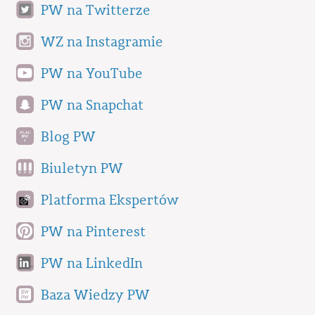
PW na Twitterze
WZ na Instagramie
PW na YouTube
PW na Snapchat
Blog PW
Biuletyn PW
Platforma Ekspertów
PW na Pinterest
PW na LinkedIn
Baza Wiedzy PW