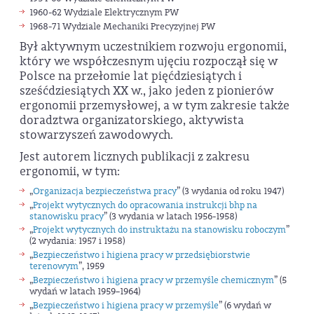
1960-62 Wydziale Elektrycznym PW
1968-71 Wydziale Mechaniki Precyzyjnej PW
Był aktywnym uczestnikiem rozwoju ergonomii,
który we współczesnym ujęciu rozpoczął się w
Polsce na przełomie lat pięćdziesiątych i
sześćdziesiątych XX w., jako jeden z pionierów
ergonomii przemysłowej, a w tym zakresie także
doradztwa organizatorskiego, aktywista
stowarzyszeń zawodowych.
Jest autorem licznych publikacji z zakresu
ergonomii, w tym:
„
Organizacja bezpieczeństwa pracy
” (3 wydania od roku 1947)
„
Projekt wytycznych do opracowania instrukcji bhp na
stanowisku pracy
” (3 wydania w latach 1956-1958)
„
Projekt wytycznych do instruktażu na stanowisku roboczym
”
(2 wydania: 1957 i 1958)
„
Bezpieczeństwo i higiena pracy w przedsiębiorstwie
terenowym
”, 1959
„
Bezpieczeństwo i higiena pracy w przemyśle chemicznym
” (5
wydań w latach 1959–1964)
„
Bezpieczeństwo i higiena pracy w przemyśle
” (6 wydań w