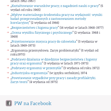
latach 1962-1967)
„
Kształtowanie warunków pracy; z zagadnień nauki o pracy
” (5
wydań od roku 1965)
„
Wpływ materialnego środowiska pracy na wydajność: wyniki
badań przeprowadzonych z zastosowaniem metody
korelacyjnej
” (2 wydania od 1966)
„
Bezpieczeństwo i higiena pracy
” (16 wydań w latach 1968-1977)
„
Ocena wysiłku fizycznego i psychicznego
” (2 wydania: 1968 i
1969)
„
Przystosowanie miejsca pracy do człowieka
” (3 wydania w
latach 1969-1973)
„Ergonomia przemysłowa. Zarys problematyki” (5 wydań od
roku1970)
„
Podstawy działania w dziedzinie bezpieczeństwa i higieny
pracy oraz ergonomii
” (3 wydania w latach 1971-1973)
„
Podstawy ergonomii w przemyśle
” (3 wydania od roku 1972)
„
Industrijska ergonomija
” (w języku serbskim), 1974
„
Powstawanie wypadków przy pracy i zasady profilaktyki.
Zarys teorii
” (4 wydania od 1975)
PW na Facebook