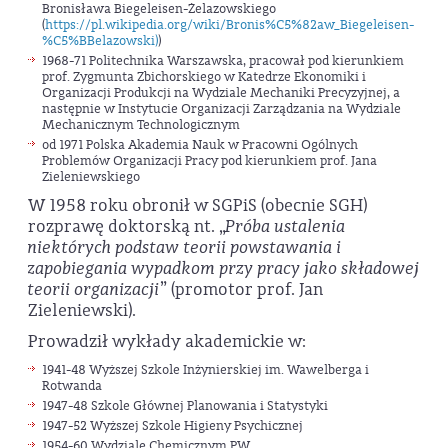
Bronisława Biegeleisen-Żelazowskiego
(
https://pl.wikipedia.org/wiki/Bronis%C5%82aw_Biegeleisen-
%C5%BBelazowski)
)
1968-71 Politechnika Warszawska, pracował pod kierunkiem
prof. Zygmunta Zbichorskiego w Katedrze Ekonomiki i
Organizacji Produkcji na Wydziale Mechaniki Precyzyjnej, a
następnie w Instytucie Organizacji Zarządzania na Wydziale
Mechanicznym Technologicznym
od 1971 Polska Akademia Nauk w Pracowni Ogólnych
Problemów Organizacji Pracy pod kierunkiem prof. Jana
Zieleniewskiego
W 1958 roku obronił w SGPiS (obecnie SGH)
rozprawę doktorską nt. „
Próba ustalenia
niektórych podstaw teorii powstawania i
zapobiegania wypadkom przy pracy jako składowej
teorii organizacji
” (promotor prof. Jan
Zieleniewski).
Prowadził wykłady akademickie w:
1941-48 Wyższej Szkole Inżynierskiej im. Wawelberga i
Rotwanda
1947-48 Szkole Głównej Planowania i Statystyki
1947-52 Wyższej Szkole Higieny Psychicznej
1954-60 Wydziale Chemicznym PW