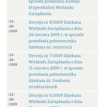
sprawie powołania Komisji
Stypendialnej Wydziału
Zarządzania
Decyzja
25-
Decyzja nr 8/2009 Dziekana
nr
06-
Wydziału Zarządzania z dnia
08/2009
2009
24 czerwca 2009 r. w sprawie
powołania pełnomocnika
dziekana ds. rejestracji
Decyzja
25-
Decyzja nr 7/2009 Dziekana
nr
06-
Wydziału Zarządzania z dnia
07/2009
2009
15 czerwca 2009 r. w sprawie
powołania pełnomocnika
dziekana ds. funduszy
strukturalnych
Decyzja
25-
Decyzja nr 6/2009 Dziekana
nr
06-
Wydziału Zarządzania z dnia
06/2009
2009