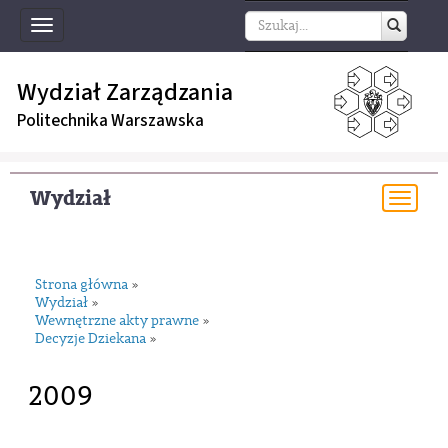
Toggle
navigation
Wydział Zarządzania
Politechnika Warszawska
Wydział
Togg
navi
Strona główna
»
Wydział
»
Wewnętrzne akty prawne
»
Decyzje Dziekana
»
2009