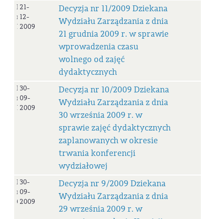
Decyzja
21-
Decyzja nr 11/2009 Dziekana
nr
12-
Wydziału Zarządzania z dnia
11/2009
2009
21 grudnia 2009 r. w sprawie
wprowadzenia czasu
wolnego od zajęć
dydaktycznych
Decyzja
30-
Decyzja nr 10/2009 Dziekana
nr
09-
Wydziału Zarządzania z dnia
10/2009
2009
30 września 2009 r. w
sprawie zajęć dydaktycznych
zaplanowanych w okresie
trwania konferencji
wydziałowej
Decyzja
30-
Decyzja nr 9/2009 Dziekana
nr
09-
Wydziału Zarządzania z dnia
09/2009
2009
29 września 2009 r. w