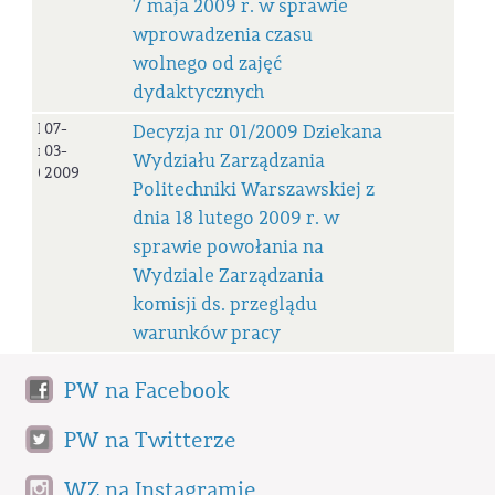
7 maja 2009 r. w sprawie
wprowadzenia czasu
wolnego od zajęć
dydaktycznych
Decyzja
07-
Decyzja nr 01/2009 Dziekana
nr
03-
Wydziału Zarządzania
01/2009
2009
Politechniki Warszawskiej z
dnia 18 lutego 2009 r. w
sprawie powołania na
Wydziale Zarządzania
komisji ds. przeglądu
warunków pracy
PW na Facebook
PW na Twitterze
WZ na Instagramie