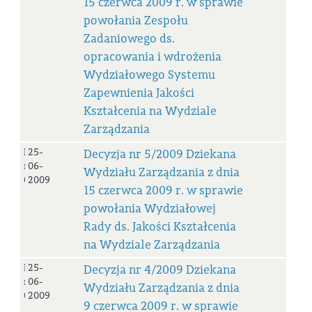
15 czerwca 2009 r. w sprawie
powołania Zespołu
Zadaniowego ds.
opracowania i wdrożenia
Wydziałowego Systemu
Zapewnienia Jakości
Kształcenia na Wydziale
Zarządzania
Decyzja
25-
Decyzja nr 5/2009 Dziekana
nr
06-
Wydziału Zarządzania z dnia
05/2009
2009
15 czerwca 2009 r. w sprawie
powołania Wydziałowej
Rady ds. Jakości Kształcenia
na Wydziale Zarządzania
Decyzja
25-
Decyzja nr 4/2009 Dziekana
nr
06-
Wydziału Zarządzania z dnia
04/2009
2009
9 czerwca 2009 r. w sprawie