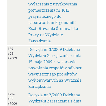
wyłączenia z użytkowania
pomieszczenia nr 101B,
przynależnego do
Laboratorium Ergonomii i
Kształtowania Środowiska
Pracy na Wydziale
Zarządzania
Decyzja
29-
Decyzja nr 3/2009 Dziekana
nr
05-
Wydziału Zarządzania z dnia
03/2009
2009
15 maja 2009 r. w sprawie
powołania zespołów odbioru
wewnętrznego projektów
wykonywanych na Wydziale
Zarządzania
Decyzja
29-
Decyzja nr 2/2009 Dziekana
nr
05-
Wydziału Zarządzania z dnia
02/2009
2009