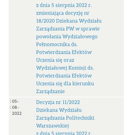
z dnia 5 sierpnia 2022 r.
zmieniająca decyzję nr
18/2020 Dziekana Wydziału
Zarządzania PW w sprawie
powołania Wydziałowego
Pełnomocnika ds.
Potwierdzania Efektów
Uczenia się oraz
Wydziałowej Komisji ds.
Potwierdzania Efektów
Uczenia się dla kierunku
Zarządzanie
Decyzja
05-
Decyzja nr 11/2022
nr
08-
Dziekana Wydziału
11/2022
2022
Zarządzania Politechniki
Warszawskiej
z dnia 5 sierpnia 2022 r.