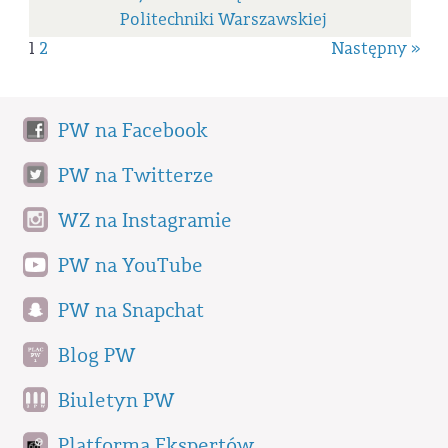
Politechniki Warszawskiej
1
2
Następny »
PW na Facebook
PW na Twitterze
WZ na Instagramie
PW na YouTube
PW na Snapchat
Blog PW
Biuletyn PW
Platforma Ekspertów