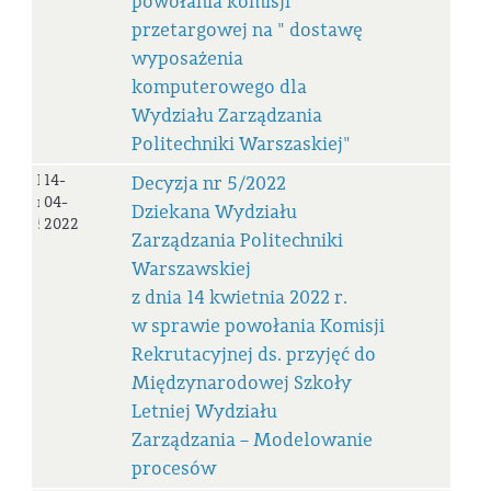
powołania komisji
przetargowej na " dostawę
wyposażenia
komputerowego dla
Wydziału Zarządzania
Politechniki Warszaskiej"
Decyzja
14-
Decyzja nr 5/2022
nr
04-
Dziekana Wydziału
5/2022
2022
Zarządzania Politechniki
Warszawskiej
z dnia 14 kwietnia 2022 r.
w sprawie powołania Komisji
Rekrutacyjnej ds. przyjęć do
Międzynarodowej Szkoły
Letniej Wydziału
Zarządzania – Modelowanie
procesów