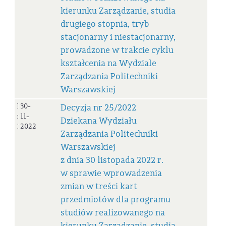
kierunku Zarządzanie, studia
drugiego stopnia, tryb
stacjonarny i niestacjonarny,
prowadzone w trakcie cyklu
kształcenia na Wydziale
Zarządzania Politechniki
Warszawskiej
Decyzja
30-
Decyzja nr 25/2022
nr
11-
Dziekana Wydziału
25/2022
2022
Zarządzania Politechniki
Warszawskiej
z dnia 30 listopada 2022 r.
w sprawie wprowadzenia
zmian w treści kart
przedmiotów dla programu
studiów realizowanego na
kierunku Zarządzanie, studia