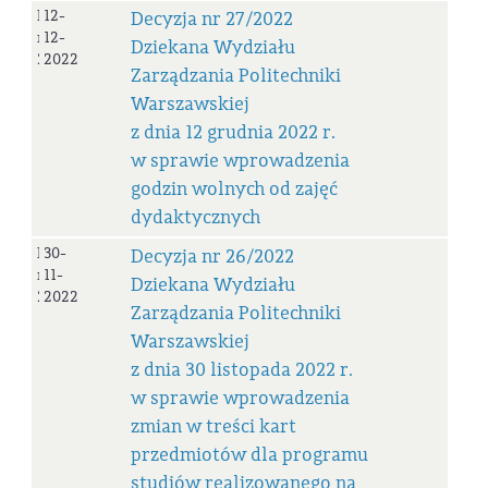
Decyzja
12-
Decyzja nr 27/2022
nr
12-
Dziekana Wydziału
27/2022
2022
Zarządzania Politechniki
Warszawskiej
z dnia 12 grudnia 2022 r.
w sprawie wprowadzenia
godzin wolnych od zajęć
dydaktycznych
Decyzja
30-
Decyzja nr 26/2022
nr
11-
Dziekana Wydziału
26/2022
2022
Zarządzania Politechniki
Warszawskiej
z dnia 30 listopada 2022 r.
w sprawie wprowadzenia
zmian w treści kart
przedmiotów dla programu
studiów realizowanego na