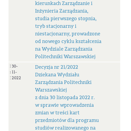
kierunkach Zarządzanie i
Inżynieria Zarządzania,
studia pierwszego stopnia,
tryb stacjonarny i
niestacjonarny, prowadzone
od nowego cyklu kształcenia
na Wydziale Zarządzania
Politechniki Warszawskiej
Decyzja
30-
Decyzja nr 21/2022
nr
11-
Dziekana Wydziału
21/2022
2022
Zarządzania Politechniki
Warszawskiej
z dnia 30 listopada 2022 r.
w sprawie wprowadzenia
zmian w treści kart
przedmiotów dla programu
studiów realizowanego na