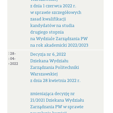
z dnia 1 czerwca 2022 r.
w sprawie szczegółowych
zasad kwalifikacji
kandydatów na studia
drugiego stopnia
na Wydziale Zarządzania PW
na rok akademicki 2022/2023
Decyzja
28-
Decyzja nr 6_2022
nr
04-
Dziekana Wydziału
6_2022
2022
Zarządzania Politechniki
Warszawskiej
z dnia 28 kwietnia 2022 r.
zmieniająca decyzję nr
21/2021 Dziekana Wydziału
Zarządzania PW w sprawie