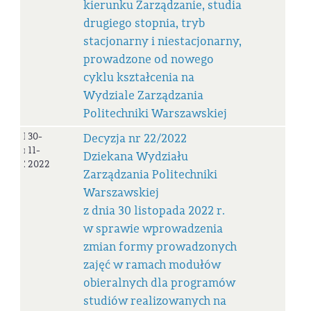
kierunku Zarządzanie, studia
drugiego stopnia, tryb
stacjonarny i niestacjonarny,
prowadzone od nowego
cyklu kształcenia na
Wydziale Zarządzania
Politechniki Warszawskiej
Decyzja
30-
Decyzja nr 22/2022
nr
11-
Dziekana Wydziału
22/2022
2022
Zarządzania Politechniki
Warszawskiej
z dnia 30 listopada 2022 r.
w sprawie wprowadzenia
zmian formy prowadzonych
zajęć w ramach modułów
obieralnych dla programów
studiów realizowanych na