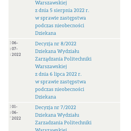
Warszawskiej
z dnia 5 sierpnia 2022 r.
w sprawie zastępstwa
podczas nieobecności
Dziekana
Decyzja
06-
Decyzja nr 8/2022
nr
07-
Dziekana Wydziału
8/2022
2022
Zarządzania Politechniki
Warszawskiej
z dnia 6 lipca 2022 r.
w sprawie zastępstwa
podczas nieobecności
Dziekana
Decyzja
01-
Decyzja nr 7/2022
nr
06-
Dziekana Wydziału
7/2022
2022
Zarzadzania Politechniki
Warszawskiej