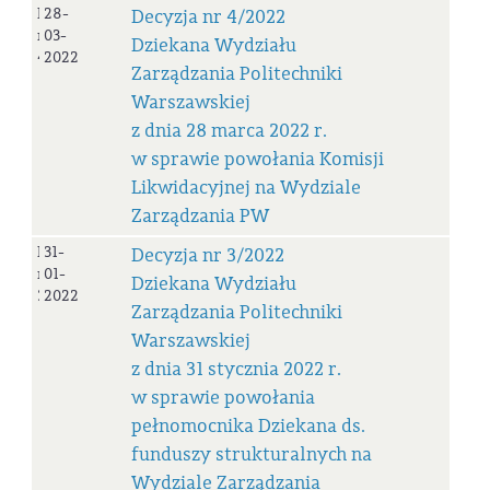
Decyzja
28-
Decyzja nr 4/2022
nr
03-
Dziekana Wydziału
4/2022
2022
Zarządzania Politechniki
Warszawskiej
z dnia 28 marca 2022 r.
w sprawie powołania Komisji
Likwidacyjnej na Wydziale
Zarządzania PW
Decyzja
31-
Decyzja nr 3/2022
nr
01-
Dziekana Wydziału
3/2022
2022
Zarządzania Politechniki
Warszawskiej
z dnia 31 stycznia 2022 r.
w sprawie powołania
pełnomocnika Dziekana ds.
funduszy strukturalnych na
Wydziale Zarządzania