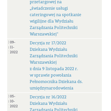
przetargowej na
„świadczenie usługi
cateringowej na spotkanie
wigilijne dla Wydziału
Zarządzania Politechniki
Warszawskiej"
Decyzja
09-
Decyzja nr 17/2022
nr
11-
Dziekana Wydziału
17_2022
2022
Zarządzania Politechniki
Warszawskiej
z dnia 9 listopada 2022 r.
w sprawie powołania
Pełnomocnika Dziekana ds.
umiędzynarodowienia
Decyzja
05-
Decyzja nr 16/2022
nr
10-
Dziekana Wydziału
16/2022
2022
Zarządzania Politechniki