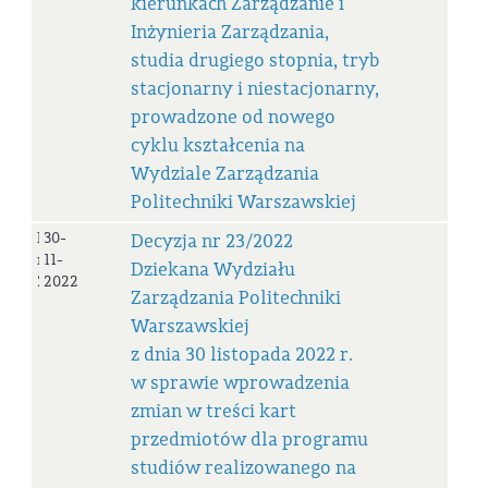
kierunkach Zarządzanie i
Inżynieria Zarządzania,
studia drugiego stopnia, tryb
stacjonarny i niestacjonarny,
prowadzone od nowego
cyklu kształcenia na
Wydziale Zarządzania
Politechniki Warszawskiej
Decyzja
30-
Decyzja nr 23/2022
nr
11-
Dziekana Wydziału
23/2022
2022
Zarządzania Politechniki
Warszawskiej
z dnia 30 listopada 2022 r.
w sprawie wprowadzenia
zmian w treści kart
przedmiotów dla programu
studiów realizowanego na