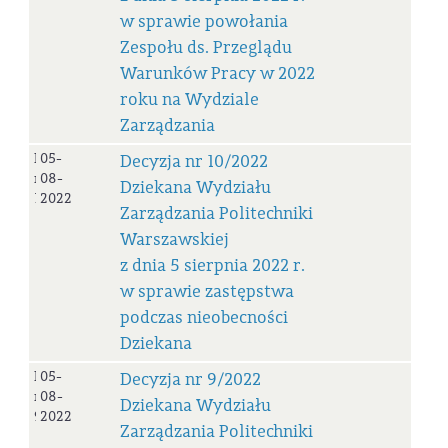
w sprawie powołania
Zespołu ds. Przeglądu
Warunków Pracy w 2022
roku na Wydziale
Zarządzania
Decyzja
05-
Decyzja nr 10/2022
nr
08-
Dziekana Wydziału
10/2022
2022
Zarządzania Politechniki
Warszawskiej
z dnia 5 sierpnia 2022 r.
w sprawie zastępstwa
podczas nieobecności
Dziekana
Decyzja
05-
Decyzja nr 9/2022
nr
08-
Dziekana Wydziału
9/2022
2022
Zarządzania Politechniki