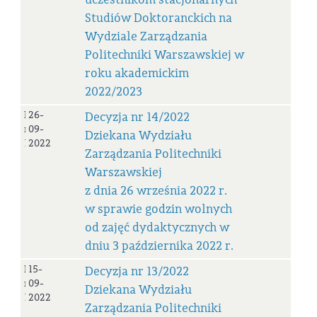
Studiów Doktoranckich na
Wydziale Zarządzania
Politechniki Warszawskiej w
roku akademickim
2022/2023
Decyzja
26-
Decyzja nr 14/2022
nr
09-
Dziekana Wydziału
14/2022
2022
Zarządzania Politechniki
Warszawskiej
z dnia 26 września 2022 r.
w sprawie godzin wolnych
od zajęć dydaktycznych w
dniu 3 października 2022 r.
Decyzja
15-
Decyzja nr 13/2022
nr
09-
Dziekana Wydziału
13/2022
2022
Zarządzania Politechniki