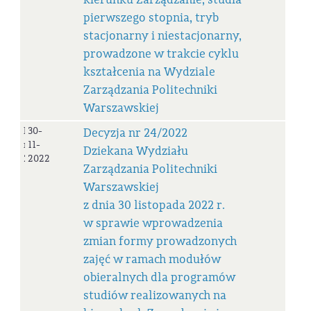
pierwszego stopnia, tryb
stacjonarny i niestacjonarny,
prowadzone w trakcie cyklu
kształcenia na Wydziale
Zarządzania Politechniki
Warszawskiej
Decyzja
30-
Decyzja nr 24/2022
nr
11-
Dziekana Wydziału
24/2022
2022
Zarządzania Politechniki
Warszawskiej
z dnia 30 listopada 2022 r.
w sprawie wprowadzenia
zmian formy prowadzonych
zajęć w ramach modułów
obieralnych dla programów
studiów realizowanych na