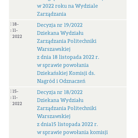
w 2022 roku na Wydziale
Zarządzania
Decyzja
18-
Decyzja nr 19/2022
nr
11-
Dziekana Wydziału
19/2022
2022
Zarządzania Politechniki
Warszawskiej
z dnia 18 listopada 2022 r.
w sprawie powołania
Dziekańskiej Komisji ds.
Nagród i Odznaczeń
Decyzja
15-
Decyzja nr 18/2022
nr
11-
Dziekana Wydziału
18/2022
2022
Zarządzania Politechniki
Warszawskiej
z dnia15 listopada 2022 r.
w sprawie powołania komisji