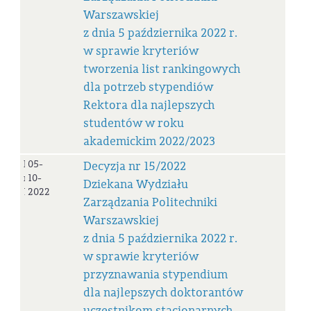
Warszawskiej
z dnia 5 października 2022 r.
w sprawie kryteriów
tworzenia list rankingowych
dla potrzeb stypendiów
Rektora dla najlepszych
studentów w roku
akademickim 2022/2023
Decyzja
05-
Decyzja nr 15/2022
nr
10-
Dziekana Wydziału
15/2022
2022
Zarządzania Politechniki
Warszawskiej
z dnia 5 października 2022 r.
w sprawie kryteriów
przyznawania stypendium
dla najlepszych doktorantów
uczestnikom stacjonarnych