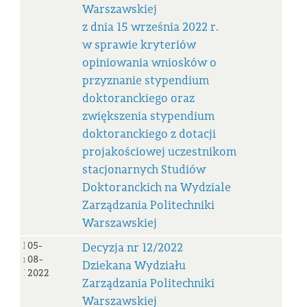
Warszawskiej
z dnia 15 września 2022 r.
w sprawie kryteriów
opiniowania wniosków o
przyznanie stypendium
doktoranckiego oraz
zwiększenia stypendium
doktoranckiego z dotacji
projakościowej uczestnikom
stacjonarnych Studiów
Doktoranckich na Wydziale
Zarządzania Politechniki
Warszawskiej
Decyzja
05-
Decyzja nr 12/2022
nr
08-
Dziekana Wydziału
12/2022
2022
Zarządzania Politechniki
Warszawskiej