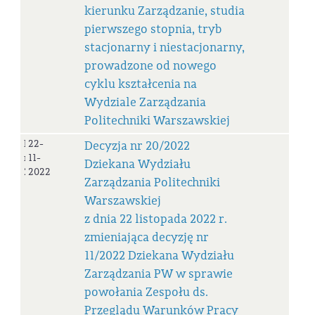
kierunku Zarządzanie, studia
pierwszego stopnia, tryb
stacjonarny i niestacjonarny,
prowadzone od nowego
cyklu kształcenia na
Wydziale Zarządzania
Politechniki Warszawskiej
Decyzja
22-
Decyzja nr 20/2022
nr
11-
Dziekana Wydziału
20/2022
2022
Zarządzania Politechniki
Warszawskiej
z dnia 22 listopada 2022 r.
zmieniająca decyzję nr
11/2022 Dziekana Wydziału
Zarządzania PW w sprawie
powołania Zespołu ds.
Przeglądu Warunków Pracy