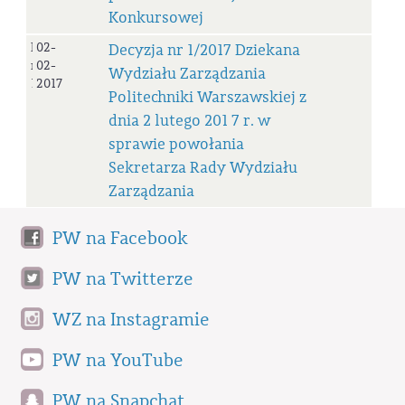
Konkursowej
Decyzja
02-
Decyzja nr 1/2017 Dziekana
nr
02-
Wydziału Zarządzania
1/2017
2017
Politechniki Warszawskiej z
dnia 2 lutego 201 7 r. w
sprawie powołania
Sekretarza Rady Wydziału
Zarządzania
PW na Facebook
PW na Twitterze
WZ na Instagramie
PW na YouTube
PW na Snapchat