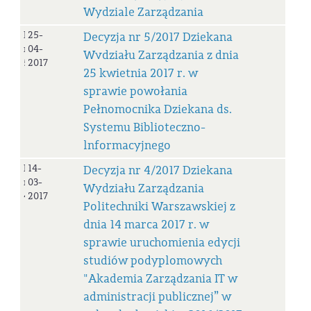
Wydziale Zarządzania
Decyzja
25-
Decyzja nr 5/2017 Dziekana
nr
04-
Wvdziału Zarządzania z dnia
5/2017
2017
25 kwietnia 2017 r. w
sprawie powołania
Pełnomocnika Dziekana ds.
Systemu Biblioteczno-
lnformacyjnego
Decyzja
14-
Decyzja nr 4/2017 Dziekana
nr
03-
Wydziału Zarządzania
4/2017
2017
Politechniki Warszawskiej z
dnia 14 marca 2017 r. w
sprawie uruchomienia edycji
studiów podyplomowych
"Akademia Zarządzania IT w
administracji publicznej” w