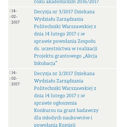
roku akademickim 2016/2017
Decyzja
14-
Decyzja nr 3/2017 Dziekana
nr
02-
Wydziału Zarządzania
3/2017
2017
Politechniki Warszawskiej z
dnia 14 lutego 2017 r.w
sprawie powołania Zespołu
ds. uczestnictwa w realizacji
Projektu grantowego „Akcja
Inkubacja”
Decyzja
14-
Decyzja nr 2/2017 Dziekana
nr
02-
Wydziału Zarządzania
2/2017
2017
Politechniki Warszawskiej z
dnia 14 lutego 2017 r.w
sprawie ogłoszenia
Konkursu na grant badawczy
dla młodych naukowców i
powołania Komisji