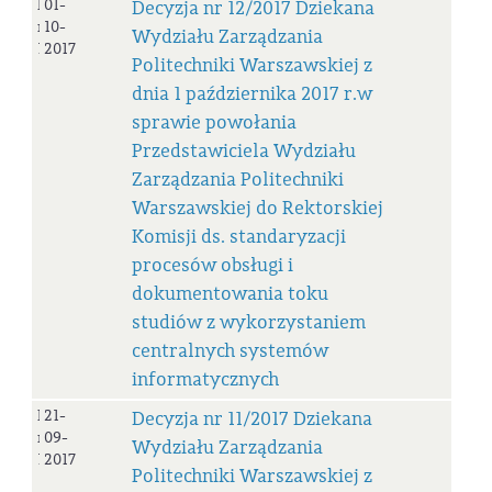
Decyzja
01-
Decyzja nr 12/2017 Dziekana
nr
10-
Wydziału Zarządzania
12/2017
2017
Politechniki Warszawskiej z
dnia 1 października 2017 r.w
sprawie powołania
Przedstawiciela Wydziału
Zarządzania Politechniki
Warszawskiej do Rektorskiej
Komisji ds. standaryzacji
procesów obsługi i
dokumentowania toku
studiów z wykorzystaniem
centralnych systemów
informatycznych
Decyzja
21-
Decyzja nr 11/2017 Dziekana
nr
09-
Wydziału Zarządzania
11/2017
2017
Politechniki Warszawskiej z