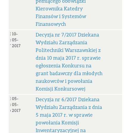
pełniącego obowiązki
Kierownika Katedry
Finansów i Systemów
Finansowych
Decyzja
10-
Decyzja nr 7/2017 Dziekana
nr
05-
Wydziału Zarządzania
7/2017
2017
Politechniki Warszawskiej z
dnia 10 maja 2017 r. sprawie
ogłoszenia Konkursu na
grant badawczy dla młodych
naukowców i powołania
Komisji Konkursowej
Decyzja
05-
Decyzja nr 6/2017 Dziekana
nr
05-
Wydziału Zarządzania z dnia
6/2017
2017
5 maja 2017 r. w sprawie
powołania Komisji
Inwentaryzacyjnej na