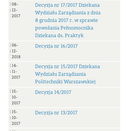
Decyzja
08-
Decyzja nr 17/2017 Dziekana
nr
12-
Wydziału Zarządzania z dnia
17/2017
2017
8 grudnia 2017 r. w sprawie
powołania Pełnomocnika
Dziekana ds. Praktyk
Decyzja
06-
Decyzja nr 16/2017
nr
12-
16/2017
2018
Decyzja
14-
Decyzja nr 15/2017 Dziekana
nr
11-
Wydziału Zarządzania
15/2017
2017
Politechniki Warszawskiej
Decyzja
15-
Decyzja 14/2017
14/2017
10-
2017
Decyzja
15-
Decyzja nr 13/2017
nr
10-
13/2017
2017