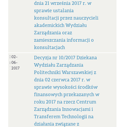
dnia 21 września 2017 r. w
sprawie ustalania
konsultacji przez nauczycieli
akademickich Wydziału
Zarządzania oraz
zamieszczania informacji o
konsultacjach
Decyzja
02-
Decyzja nr 10/2017 Dziekana
nr
06-
Wydziału Zarządzania
10/2017
2017
Politechniki Warszawskiej z
dnia 02 czerwca 2017 r. w
sprawie wysokości środków
finansowych przekazanych w
roku 2017 na rzecz Centrum
Zarządzania Innowacjami i
Transferem Technologii na
działania związane z