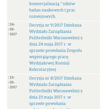
komercjalizacją "'ników
badan naukowych i prac
rozwojowych.
Decyzja
24-
Decyzja nr 9/2017 Dziekana
nr
05-
Wydziału Zarządzania
9/2017
2017
Politechniki Warszawskiej z
dnia 24 maja 2017 r. w
sprawie powołania Zespołu
wspierąiącego pracę
Wydziałowej Komisji
Rekrutacyjnej
Decyzja
23-
Decyzja nr 8/2017 Dziekana
nr
05-
Wydziału Zarządzania
8/2017
2017
Politechniki Warszawskiej z
dnia 23 maja 2017 r. w
sprawie powołania