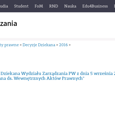
tudia
Student
FoM
RND
Nauka
Edu4Business
zania
ty prawne
Decyzje Dziekana
2016
»
»
»
 Dziekana Wydziału Zarządzania PW z dnia 5 września 2
ana ds. Wewnętrznych Aktów Prawnych"